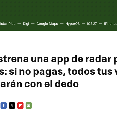
istar Plus
Digi
Google Maps
HyperOS
iOS 27
iPhone 
strena una app de radar 
: si no pagas, todos tus
larán con el dedo
FACEBOOK
TWITTER
FLIPBOARD
E-