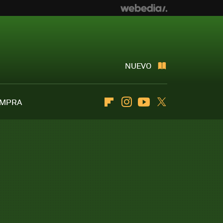
NUEVO
OMPRA
Flipboard
Instagram
Youtube
Twitter