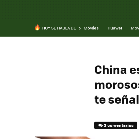
HOY SE HABLA DE
Móviles
Huawei
Mov
China e
morosos
te seña
3 comentarios