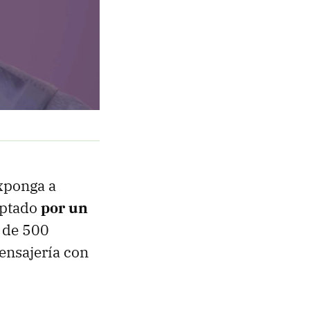
exponga a
optado
por un
o de 500
ensajería con