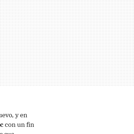
uevo, y en
ac
con un fin
s sus