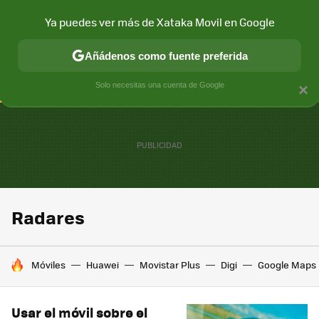
Ya puedes ver más de Xataka Movil en Google
CONECTIVIDAD
MÓVIL Y SOCIEDAD
APLICACIONES
COM
Añádenos como fuente preferida
Solo necesitas una cuenta de Google
×
Radares
HOY SE HABLA DE
Móviles
Huawei
Movistar Plus
Digi
Google Maps
Usar el móvil sobre el