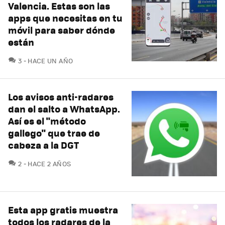
Valencia. Estas son las
apps que necesitas en tu
móvil para saber dónde
están
COMENTARIOS
3
HACE UN AÑO
Los avisos anti-radares
dan el salto a WhatsApp.
Así es el "método
gallego" que trae de
cabeza a la DGT
COMENTARIOS
2
HACE 2 AÑOS
Esta app gratis muestra
todos los radares de la