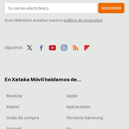
SUSCRIBIR
Suscribiéndote aceptas nuestra
política de privacidad
Síguenos
Twit
Fac
You
Inst
RSS
Flip
ter
ebo
tub
agr
boa
ok
e
am
rd
En Xataka Móvil hablamos de...
Movistar
Apple
Xiaomi
Aplicaciones
Guías de compra
Territorio Samsung
Android
5g