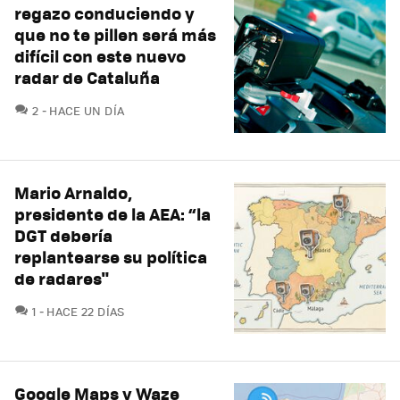
regazo conduciendo y
que no te pillen será más
difícil con este nuevo
radar de Cataluña
COMENTARIOS
2
HACE UN DÍA
Mario Arnaldo,
presidente de la AEA: “la
DGT debería
replantearse su política
de radares"
COMENTARIOS
1
HACE 22 DÍAS
Google Maps y Waze