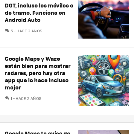
DGT, incluso los móviles o
de tramo. Funciona en
Android Auto
COMENTARIOS
3
HACE 2 AÑOS
Google Maps y Waze
están bien para mostrar
radares, pero hay otra
app que lo hace incluso
mejor
COMENTARIOS
1
HACE 2 AÑOS
Google Maps te avisa de