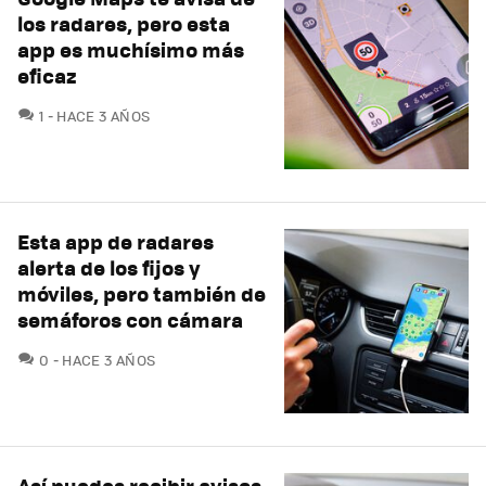
los radares, pero esta
app es muchísimo más
eficaz
COMENTARIOS
1
HACE 3 AÑOS
Esta app de radares
alerta de los fijos y
móviles, pero también de
semáforos con cámara
COMENTARIOS
0
HACE 3 AÑOS
Así puedes recibir avisos