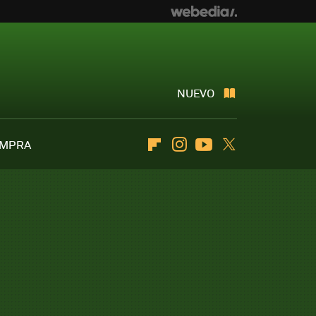
NUEVO
OMPRA
Flipboard
Instagram
Youtube
Twitter