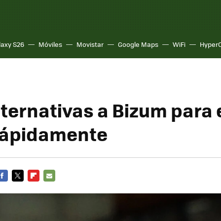
laxy S26
Móviles
Movistar
Google Maps
WiFi
Hyper
lternativas a Bizum para 
rápidamente
FACEBOOK
TWITTER
FLIPBOARD
E-
MAIL