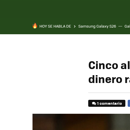
HOY SE HABLA DE
Samsung Galaxy S26
Ga
Cinco a
dinero 
1 comentario