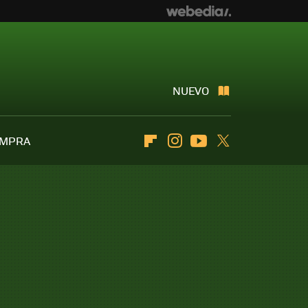
NUEVO
OMPRA
Flipboard
Instagram
Youtube
Twitter