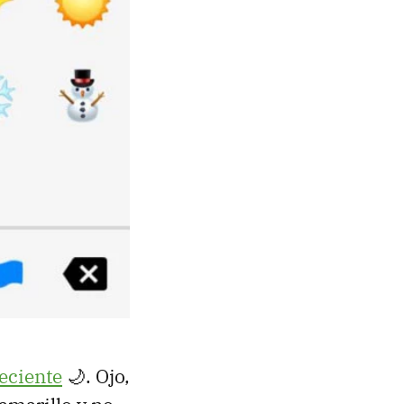
reciente
🌙. Ojo,