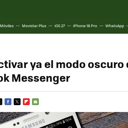
Móviles
Movistar Plus
iOS 27
iPhone 18 Pro
WhatsApp
tivar ya el modo oscuro
ok Messenger
FACEBOOK
TWITTER
FLIPBOARD
E-
MAIL