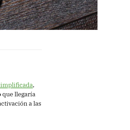
simplificada
,
o
que llegaría
ctivación a las