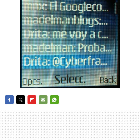
FACEBOOK
TWITTER
FLIPBOARD
E-
WHATSAPP
MAIL