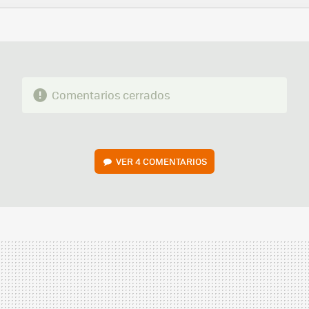
FACEBOOK
TWITTER
FLIPBOARD
E-
WHATSAPP
MAIL
Comentarios cerrados
VER
4 COMENTARIOS