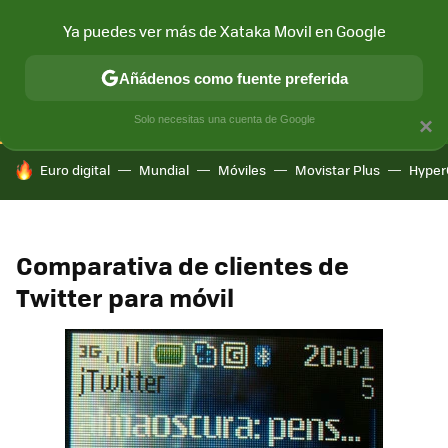
Ya puedes ver más de Xataka Movil en Google
CONECTIVIDAD
MÓVIL Y SOCIEDAD
APLICACIONES
COM
Añádenos como fuente preferida
Solo necesitas una cuenta de Google
×
HOY SE HABLA DE
Euro digital
Mundial
Móviles
Movistar Plus
Hyper
Comparativa de clientes de
Twitter para móvil