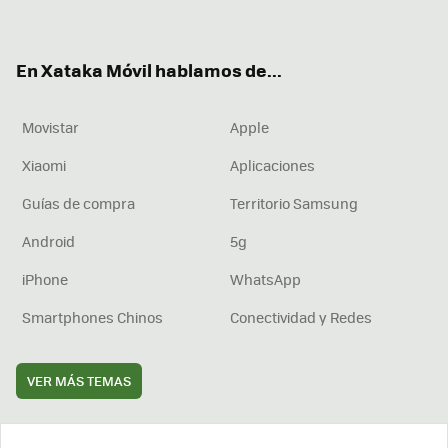
ter
ebo
tub
agr
boa
ok
e
am
rd
En Xataka Móvil hablamos de...
Movistar
Apple
Xiaomi
Aplicaciones
Guías de compra
Territorio Samsung
Android
5g
iPhone
WhatsApp
Smartphones Chinos
Conectividad y Redes
VER MÁS TEMAS