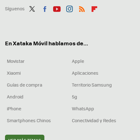
Síguenos
Twit
Fac
You
Inst
RSS
Flip
ter
ebo
tub
agr
boa
ok
e
am
rd
En Xataka Móvil hablamos de...
Movistar
Apple
Xiaomi
Aplicaciones
Guías de compra
Territorio Samsung
Android
5g
iPhone
WhatsApp
Smartphones Chinos
Conectividad y Redes