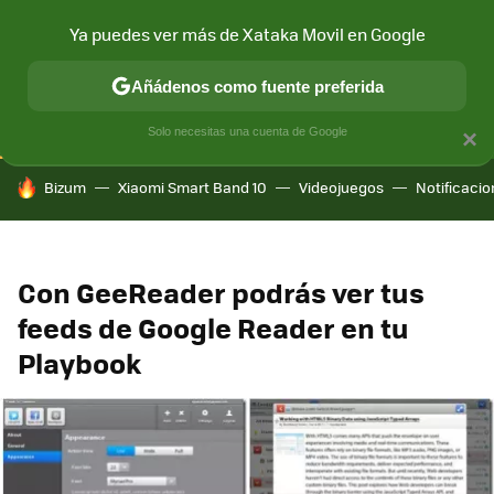
Ya puedes ver más de Xataka Movil en Google
CONECTIVIDAD
MÓVIL Y SOCIEDAD
APLICACIONES
COM
Añádenos como fuente preferida
Solo necesitas una cuenta de Google
×
HOY SE HABLA DE
Bizum
Xiaomi Smart Band 10
Videojuegos
Notificaci
Con GeeReader podrás ver tus
feeds de Google Reader en tu
Playbook