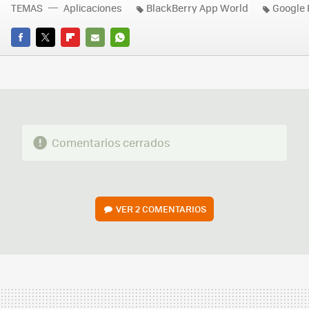
TEMAS
Aplicaciones
BlackBerry App World
Google 
FACEBOOK
TWITTER
FLIPBOARD
E-
WHATSAPP
MAIL
Comentarios cerrados
VER
2 COMENTARIOS