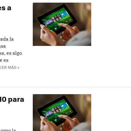
es a
ada la
asa
sa, es algo
e es
EER MÁS »
10 para
orno la