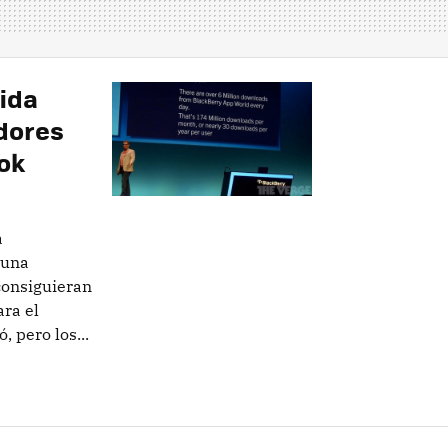
ida
dores
ok
a
 una
consiguieran
ra el
 pero los...