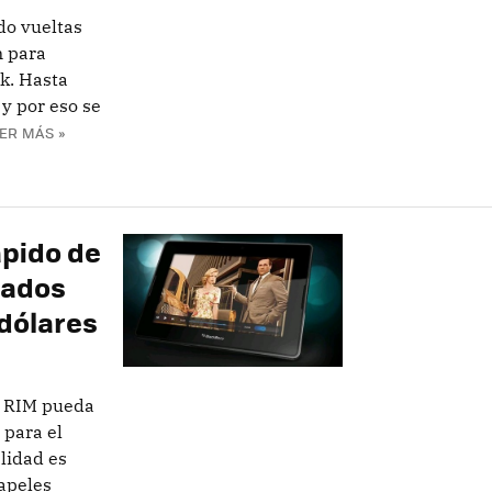
do vueltas
n para
k. Hasta
 y por eso se
ER MÁS »
ápido de
eados
dólares
e RIM pueda
 para el
alidad es
papeles