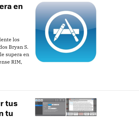
era en
dente los
dos Bryan S.
ple supera en
iense RIM,
r tus
n tu