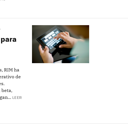
y
 para
s, RIM ha
erativo de
s.
 beta,
an...
LEER