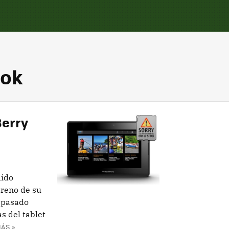
ook
Berry
dido
treno de su
 pasado
as del tablet
ÁS »