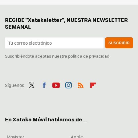
RECIBE "Xatakaletter", NUESTRA NEWSLETTER
SEMANAL
SUSCRIBIR
Suscribiéndote aceptas nuestra
política de privacidad
Síguenos
Twit
Fac
You
Inst
RSS
Flip
ter
ebo
tub
agr
boa
ok
e
am
rd
En Xataka Móvil hablamos de...
Movistar
Apple