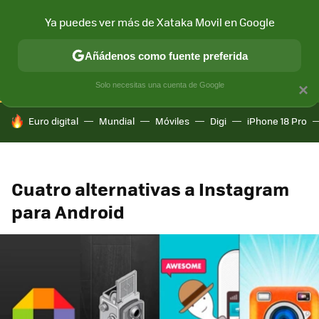
Ya puedes ver más de Xataka Movil en Google
CONECTIVIDAD
MÓVIL Y SOCIEDAD
APLICACIONES
COM
Añádenos como fuente preferida
Solo necesitas una cuenta de Google
×
HOY SE HABLA DE
Euro digital
Mundial
Móviles
Digi
iPhone 18 Pro
Cuatro alternativas a Instagram
para Android