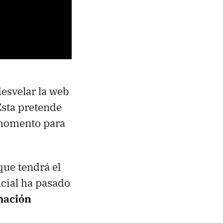
esvelar la web
Esta pretende
r momento para
que tendrá el
icial ha pasado
mación