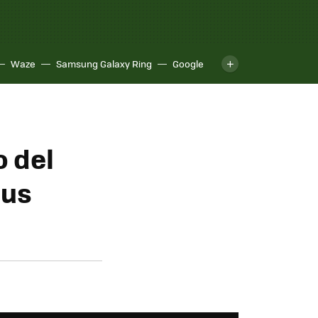
Waze
Samsung Galaxy Ring
Google
o del
sus