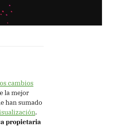
los cambios
e la mejor
 le han sumado
visualización
.
a propietaria