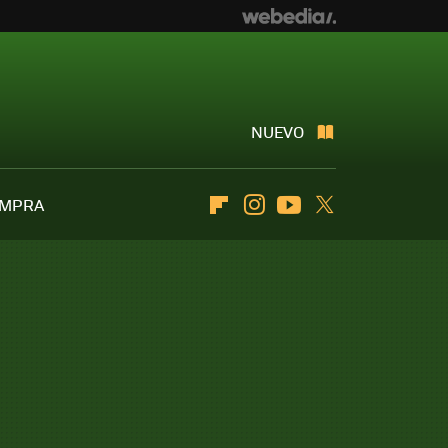
NUEVO
OMPRA
Flipboard
Instagram
Youtube
Twitter