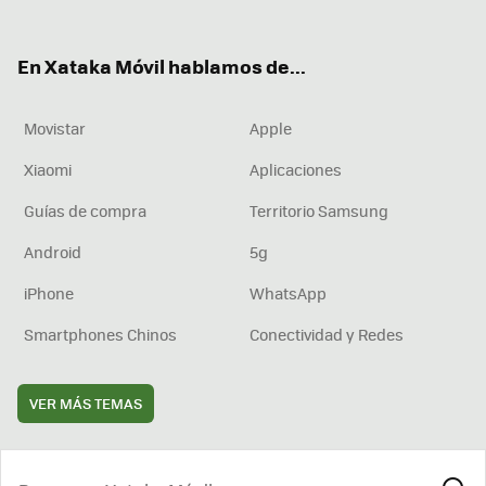
ter
ebo
tub
agr
boa
ok
e
am
rd
En Xataka Móvil hablamos de...
Movistar
Apple
Xiaomi
Aplicaciones
Guías de compra
Territorio Samsung
Android
5g
iPhone
WhatsApp
Smartphones Chinos
Conectividad y Redes
VER MÁS TEMAS