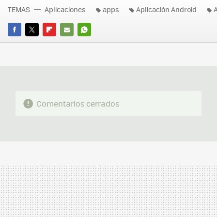
TEMAS
Aplicaciones
apps
Aplicación Android
A
FACEBOOK
TWITTER
FLIPBOARD
E-
WHATSAPP
MAIL
Comentarios cerrados