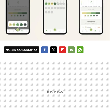
Sin comentarios
FACEBOOK
TWITTER
FLIPBOARD
E-
WHATSAPP
MAIL