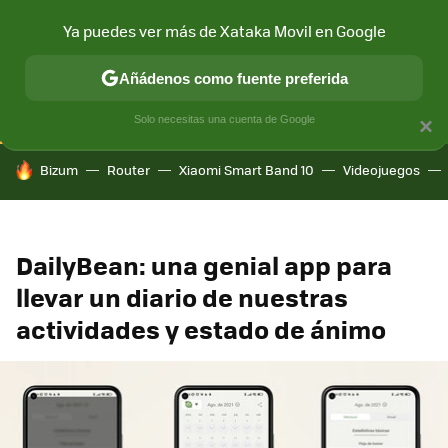
Ya puedes ver más de Xataka Movil en Google
CONECTIVIDAD
MÓVIL Y SOCIEDAD
APLICACIONES
COM
Añádenos como fuente preferida
Solo necesitas una cuenta de Google
×
HOY SE HABLA DE
Bizum
Router
Xiaomi Smart Band 10
Videojuegos
DailyBean: una genial app para
llevar un diario de nuestras
actividades y estado de ánimo