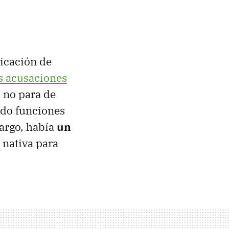
icación de
s acusaciones
a no para de
ndo funciones
bargo, había
un
n nativa para