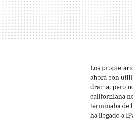
Los propietari
ahora con util
drama, pero no
californiana n
terminaba de ll
ha llegado a iP