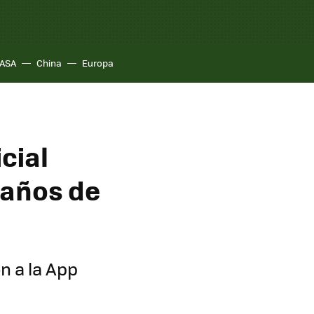
ASA
China
Europa
cial
 años de
ón a la App