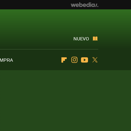
NUEVO
OMPRA
Flipboard
Instagram
Youtube
Twitter