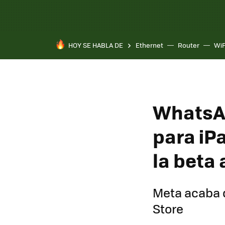
HOY SE HABLA DE
Ethernet
Router
WiF
WhatsAp
para iP
la beta
Meta acaba de
Store