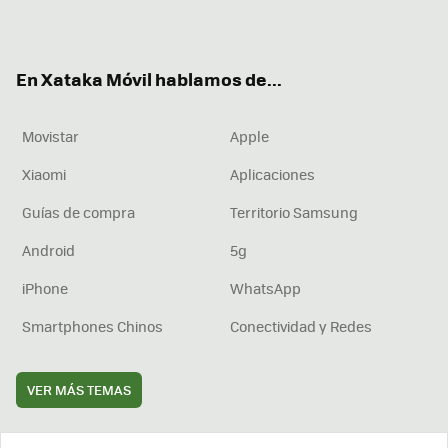
ter
ebo
tub
agr
boa
ok
e
am
rd
En Xataka Móvil hablamos de...
Movistar
Apple
Xiaomi
Aplicaciones
Guías de compra
Territorio Samsung
Android
5g
iPhone
WhatsApp
Smartphones Chinos
Conectividad y Redes
VER MÁS TEMAS