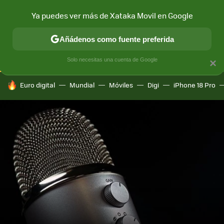
Ya puedes ver más de Xataka Movil en Google
CONECTIVIDAD
MÓVIL Y SOCIEDAD
APLICACIONES
COM
Añádenos como fuente preferida
Solo necesitas una cuenta de Google
×
HOY SE HABLA DE
Euro digital
Mundial
Móviles
Digi
iPhone 18 Pro