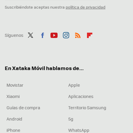
Suscribiéndote aceptas nuestra
política de privacidad
Síguenos
Twit
Fac
You
Inst
RSS
Flip
ter
ebo
tub
agr
boa
ok
e
am
rd
En Xataka Móvil hablamos de...
Movistar
Apple
Xiaomi
Aplicaciones
Guías de compra
Territorio Samsung
Android
5g
iPhone
WhatsApp