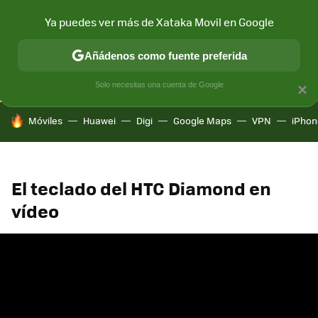
Ya puedes ver más de Xataka Movil en Google
CONECTIVIDAD
MÓVIL Y SOCIEDAD
APLICACIONES
COM
Añádenos como fuente preferida
Solo necesitas una cuenta de Google
×
HOY SE HABLA DE
Móviles
Huawei
Digi
Google Maps
VPN
iPhon
El teclado del HTC Diamond en
vídeo