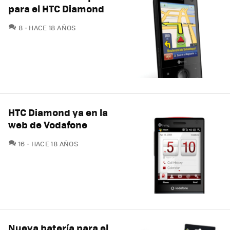
para el HTC Diamond
COMENTARIOS
8
HACE 18 AÑOS
HTC Diamond ya en la
web de Vodafone
COMENTARIOS
16
HACE 18 AÑOS
Nueva batería para el