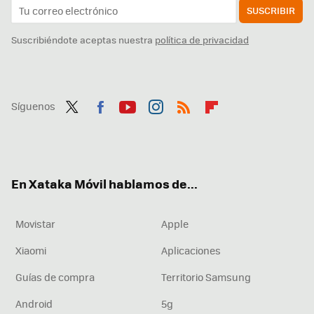
SUSCRIBIR
Suscribiéndote aceptas nuestra
política de privacidad
Síguenos
Twit
Fac
You
Inst
RSS
Flip
ter
ebo
tub
agr
boa
ok
e
am
rd
En Xataka Móvil hablamos de...
Movistar
Apple
Xiaomi
Aplicaciones
Guías de compra
Territorio Samsung
Android
5g