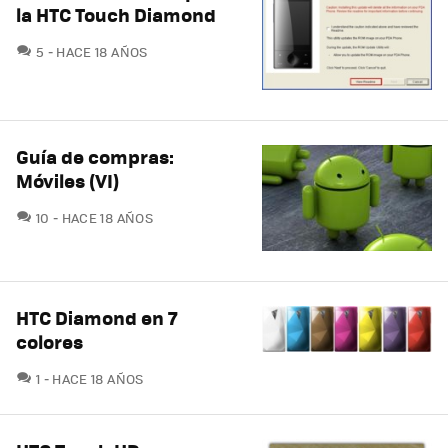
la HTC Touch Diamond
COMENTARIOS
5
HACE 18 AÑOS
Guía de compras:
Móviles (VI)
COMENTARIOS
10
HACE 18 AÑOS
HTC Diamond en 7
colores
COMENTARIOS
1
HACE 18 AÑOS