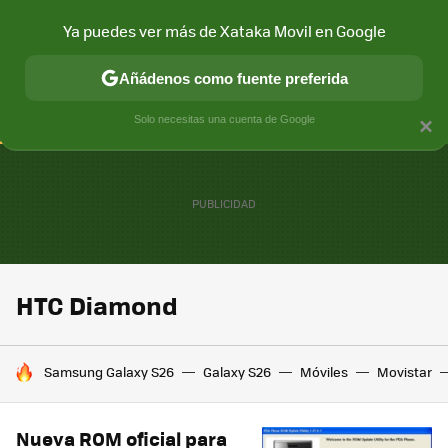
Ya puedes ver más de Xataka Movil en Google
CONECTIVIDAD
MÓVIL Y SOCIEDAD
APLICACIONES
COM
Añádenos como fuente preferida
Solo necesitas una cuenta de Google
×
HTC Diamond
HOY SE HABLA DE
Samsung Galaxy S26
Galaxy S26
Móviles
Movistar
Nueva ROM oficial para