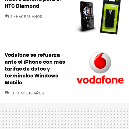
HTC Diamond
COMENTARIOS
3
HACE 18 AÑOS
Vodafone se refuerza
ante el iPhone con más
tarifas de datos y
terminales Windows
Mobile
COMENTARIOS
10
HACE 18 AÑOS