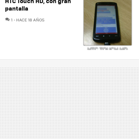
HTC Touch HD, con gran
pantalla
COMENTARIOS
1
HACE 18 AÑOS