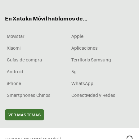
ter
ebo
tub
agr
boa
ok
e
am
rd
En Xataka Móvil hablamos de...
Movistar
Apple
Xiaomi
Aplicaciones
Guías de compra
Territorio Samsung
Android
5g
iPhone
WhatsApp
Smartphones Chinos
Conectividad y Redes
VER MÁS TEMAS