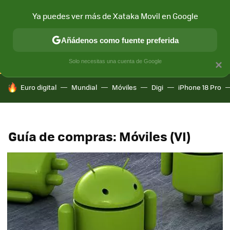
Ya puedes ver más de Xataka Movil en Google
CONECTIVIDAD
MÓVIL Y SOCIEDAD
APLICACIONES
COM
Añádenos como fuente preferida
Solo necesitas una cuenta de Google
×
HOY SE HABLA DE
Euro digital
Mundial
Móviles
Digi
iPhone 18 Pro
Guía de compras: Móviles (VI)