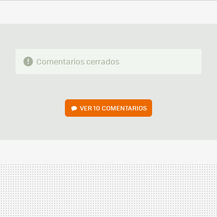
FACEBOOK
TWITTER
FLIPBOARD
E-
WHATSAPP
MAIL
Comentarios cerrados
VER
10 COMENTARIOS