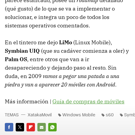
parece estancado, posee un
roadmap
detallado
(qué gusto) de lo que se va a implementar o
solucionar, e integra un poco de todos los
sistemas operativos comentados.
En el tintero me dejo
LiMo
(Linux Mobile),
Symbian UIQ
(que su cadáver comienza a oler) y
Palm OS
, entre otros que van a ir
desapareciendo y dejando paso al resto. Sin
duda, en 2009
vamos a pegar una patada a una
piedra y van a aparecer 20 móviles con Android
.
Más información |
Guía de compras de móviles
TEMAS
XatakaMovil
Windows Mobile
s60
Symb