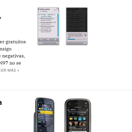
7
er gratuitos
onsigo
 negativas,
 N97 no se
EER MÁS »
n