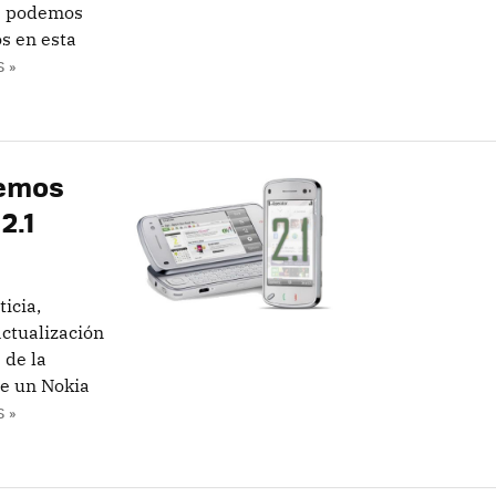
ue podemos
s en esta
 »
remos
2.1
ticia,
ctualización
 de la
de un Nokia
 »