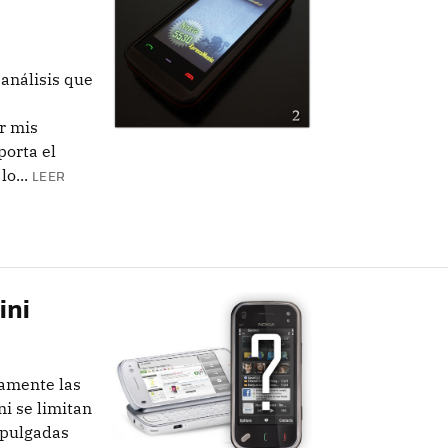
 análisis que
r mis
porta el
o...
LEER
ini
íamente las
ni se limitan
 pulgadas