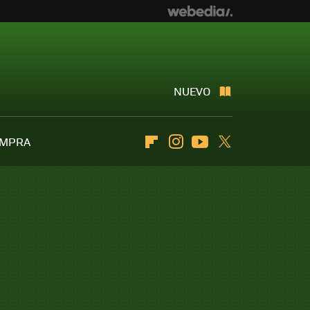
NUEVO
OMPRA
Flipboard
Instagram
Youtube
Twitter