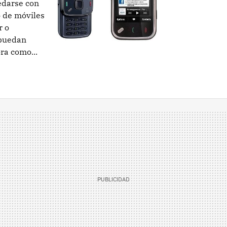
edarse con
 de móviles
r o
 puedan
ra como...