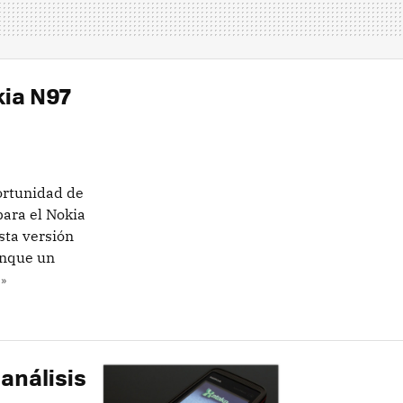
kia N97
ortunidad de
para el Nokia
sta versión
unque un
»
análisis