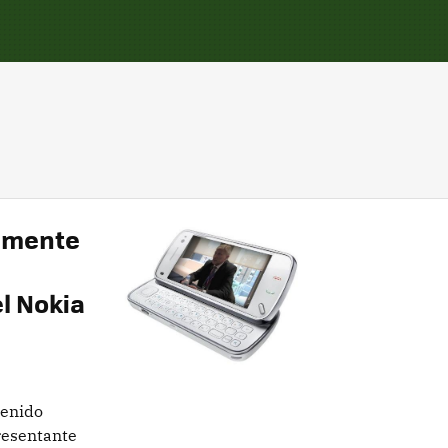
amente
l Nokia
tenido
resentante