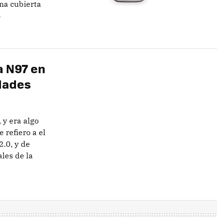
una cubierta
»
a N97 en
dades
 y era algo
 refiero a el
2.0, y de
les de la