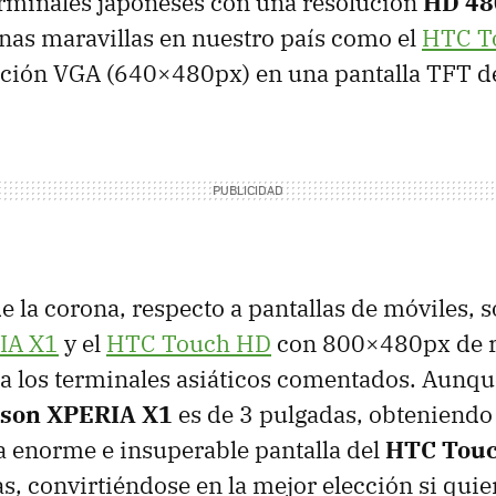
erminales japoneses con una resolución
HD 48
nas maravillas en nuestro país como el
HTC
T
ución
VGA
(640×480px) en una pantalla
TFT
de
e la corona, respecto a pantallas de móviles, 
IA
X1
y el
HTC
Touch HD
con 800×480px de r
 los terminales asiáticos comentados. Aunque
sson
XPERIA
X1
es de 3 pulgadas, obteniendo
la enorme e insuperable pantalla del
HTC
Touc
s, convirtiéndose en la mejor elección si quier