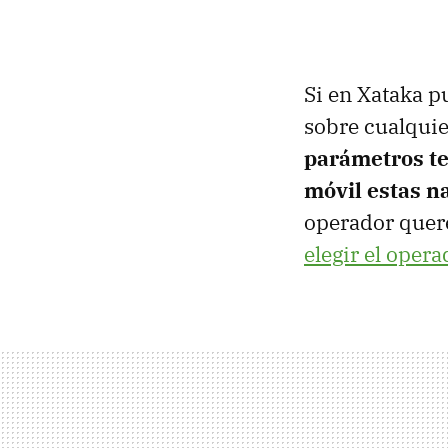
Si en Xataka p
sobre cualquie
parámetros te
móvil estas n
operador queré
elegir el opera