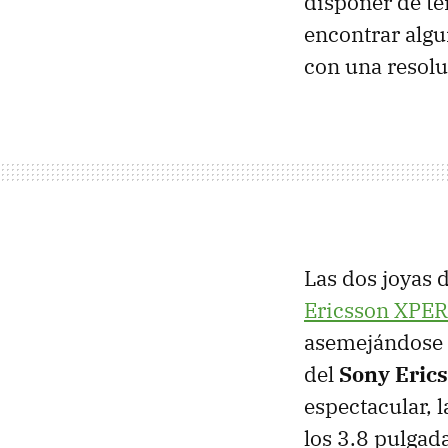
disponer de t
encontrar algu
con una resol
Las dos joyas d
Ericsson
XPER
asemejándose a
del
Sony Eric
espectacular, 
los 3.8 pulgada