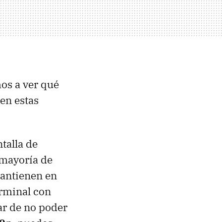
os a ver qué
en estas
talla de
 mayoría de
mantienen en
erminal con
ar de no poder