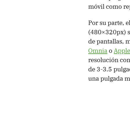
móvil como rep
Por su parte, e
(480×320px) s
de pantallas, m
Omnia
o
Apple
resolución con
de 3-3.5 pulga
una pulgada me