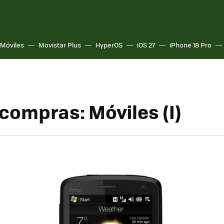
Móviles
Movistar Plus
HyperOS
iOS 27
iPhone 18 Pro
 compras: Móviles (I)