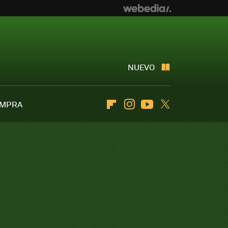
NUEVO
OMPRA
Flipboard
Instagram
Youtube
Twitter