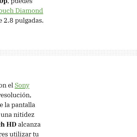
0p
, puedes
ouch Diamond
 2.8 pulgadas.
son el
Sony
esolución,
 la pantalla
 una nitidez
h HD
alcanza
es utilizar tu