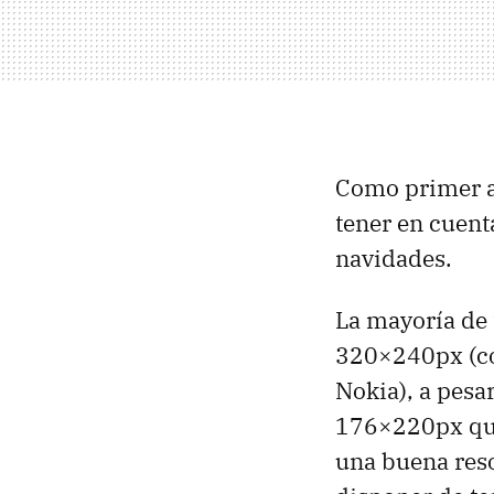
Como primer a
tener en cuent
navidades.
La mayoría de 
320×240px (co
Nokia), a pesa
176×220px que 
una buena reso