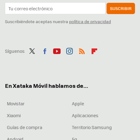
SUSCRIBIR
Suscribiéndote aceptas nuestra
política de privacidad
Síguenos
Twit
Fac
You
Inst
RSS
Flip
ter
ebo
tub
agr
boa
ok
e
am
rd
En Xataka Móvil hablamos de...
Movistar
Apple
Xiaomi
Aplicaciones
Guías de compra
Territorio Samsung
Android
5g