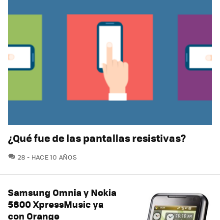
¿Qué fue de las pantallas resistivas?
COMENTARIOS
28
HACE 10 AÑOS
Samsung Omnia y Nokia
5800 XpressMusic ya
con Orange