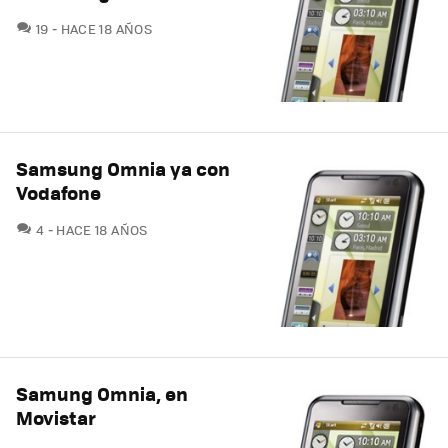
COMENTARIOS
19
HACE 18 AÑOS
Samsung Omnia ya con
Vodafone
COMENTARIOS
4
HACE 18 AÑOS
Samung Omnia, en
Movistar