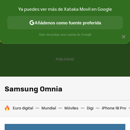
Ya puedes ver más de Xataka Movil en Google
CONECTIVIDAD
MÓVIL Y SOCIEDAD
APLICACIONES
COM
Añádenos como fuente preferida
Solo necesitas una cuenta de Google
×
Samsung Omnia
HOY SE HABLA DE
Euro digital
Mundial
Móviles
Digi
iPhone 18 Pro