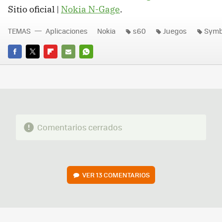
Sitio oficial |
Nokia N-Gage
.
TEMAS
Aplicaciones
Nokia
s60
Juegos
Symb
FACEBOOK
TWITTER
FLIPBOARD
E-
WHATSAPP
MAIL
Comentarios cerrados
VER
13 COMENTARIOS