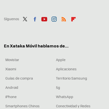
Síguenos
Twit
Fac
You
Inst
RSS
Flip
ter
ebo
tub
agr
boa
ok
e
am
rd
En Xataka Móvil hablamos de...
Movistar
Apple
Xiaomi
Aplicaciones
Guías de compra
Territorio Samsung
Android
5g
iPhone
WhatsApp
Smartphones Chinos
Conectividad y Redes