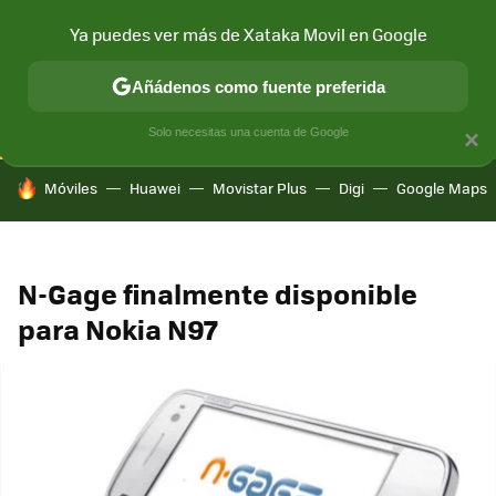
Ya puedes ver más de Xataka Movil en Google
CONECTIVIDAD
MÓVIL Y SOCIEDAD
APLICACIONES
COM
Añádenos como fuente preferida
Solo necesitas una cuenta de Google
×
HOY SE HABLA DE
Móviles
Huawei
Movistar Plus
Digi
Google Maps
N-Gage finalmente disponible
para Nokia N97