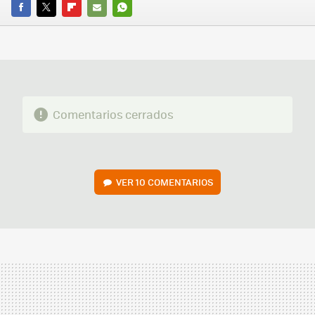
FACEBOOK
TWITTER
FLIPBOARD
E-
WHATSAPP
MAIL
Comentarios cerrados
VER
10 COMENTARIOS