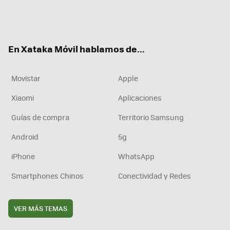
Twit
Fac
You
Inst
RSS
Flip
ter
ebo
tub
agr
boa
ok
e
am
rd
En Xataka Móvil hablamos de...
Movistar
Apple
Xiaomi
Aplicaciones
Guías de compra
Territorio Samsung
Android
5g
iPhone
WhatsApp
Smartphones Chinos
Conectividad y Redes
VER MÁS TEMAS