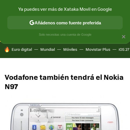
Ya puedes ver más de Xataka Movil en Google
CONECTIVIDAD
MÓVIL Y SOCIEDAD
APLICACIONES
COM
Añádenos como fuente preferida
Solo necesitas una cuenta de Google
×
HOY SE HABLA DE
Euro digital
Mundial
Móviles
Movistar Plus
iOS 27
Vodafone también tendrá el Nokia
N97