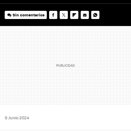
Sin comentarios
FACEBOOK
TWITTER
FLIPBOARD
E-
WHATSAPP
MAIL
9 Junio 2024