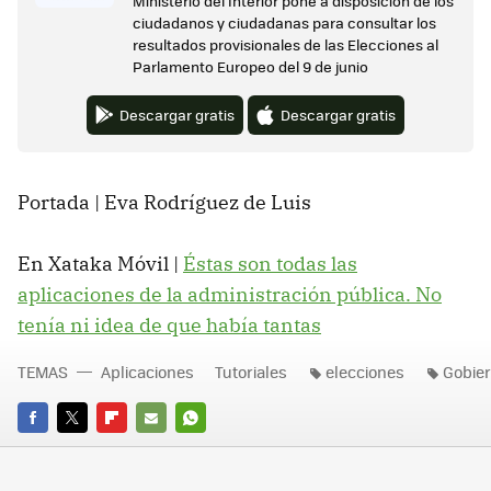
Ministerio del Interior pone a disposición de los
ciudadanos y ciudadanas para consultar los
resultados provisionales de las Elecciones al
Parlamento Europeo del 9 de junio
Descargar gratis
Descargar gratis
Portada | Eva Rodríguez de Luis
En Xataka Móvil |
Éstas son todas las
aplicaciones de la administración pública. No
tenía ni idea de que había tantas
TEMAS
Aplicaciones
Tutoriales
elecciones
Gobie
FACEBOOK
TWITTER
FLIPBOARD
E-
WHATSAPP
MAIL