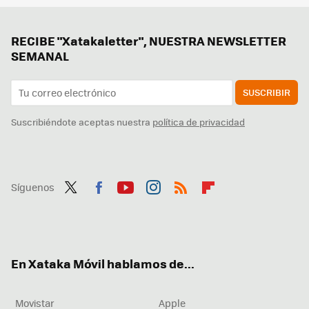
RECIBE "Xatakaletter", NUESTRA NEWSLETTER
SEMANAL
SUSCRIBIR
Suscribiéndote aceptas nuestra
política de privacidad
Síguenos
Twit
Fac
You
Inst
RSS
Flip
ter
ebo
tub
agr
boa
ok
e
am
rd
En Xataka Móvil hablamos de...
Movistar
Apple