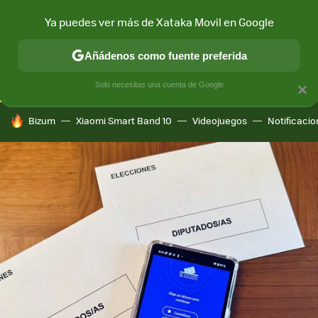
Ya puedes ver más de Xataka Movil en Google
CONECTIVIDAD
MÓVIL Y SOCIEDAD
APLICACIONES
COM
Añádenos como fuente preferida
Solo necesitas una cuenta de Google
×
HOY SE HABLA DE
Bizum
Xiaomi Smart Band 10
Videojuegos
Notificaci