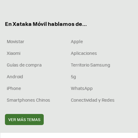
ter
ebo
tub
agr
boa
ok
e
am
rd
En Xataka Móvil hablamos de...
Movistar
Apple
Xiaomi
Aplicaciones
Guías de compra
Territorio Samsung
Android
5g
iPhone
WhatsApp
Smartphones Chinos
Conectividad y Redes
VER MÁS TEMAS