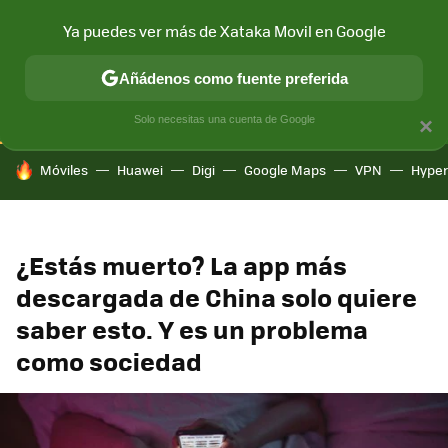
Ya puedes ver más de Xataka Movil en Google
CONECTIVIDAD
MÓVIL Y SOCIEDAD
APLICACIONES
COM
Añádenos como fuente preferida
Solo necesitas una cuenta de Google
×
HOY SE HABLA DE
Móviles
Huawei
Digi
Google Maps
VPN
Hype
¿Estás muerto? La app más
descargada de China solo quiere
saber esto. Y es un problema
como sociedad