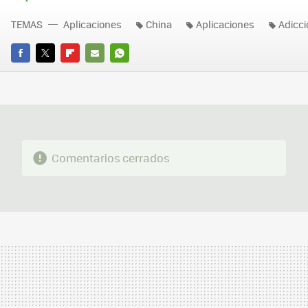
TEMAS
Aplicaciones
China
Aplicaciones
Adicci
FACEBOOK
TWITTER
FLIPBOARD
E-
WHATSAPP
MAIL
Comentarios cerrados