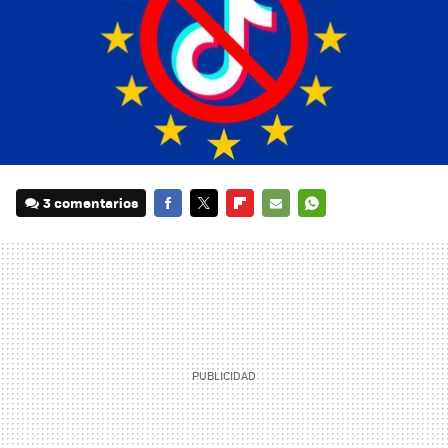
3 comentarios
FACEBOOK
TWITTER
FLIPBOARD
E-
WHATSAPP
MAIL