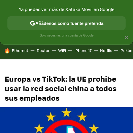
Ya puedes ver más de Xataka Movil en Google
MENÚ
NUEVO
Añádenos como fuente preferida
CONECTIVIDAD
MÓVIL Y SOCIEDAD
APLICACIONES
COM
Solo necesitas una cuenta de Google
×
HOY SE HABLA DE
Ethernet
Router
WiFi
iPhone 17
Netflix
Pokém
Europa vs TikTok: la UE prohibe
usar la red social china a todos
sus empleados