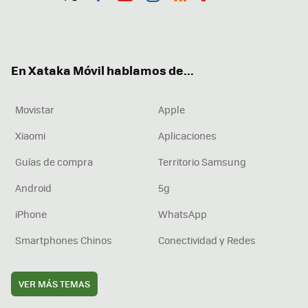
Twit
Fac
You
Inst
RSS
Flip
ter
ebo
tub
agr
boa
ok
e
am
rd
En Xataka Móvil hablamos de...
Movistar
Apple
Xiaomi
Aplicaciones
Guías de compra
Territorio Samsung
Android
5g
iPhone
WhatsApp
Smartphones Chinos
Conectividad y Redes
VER MÁS TEMAS