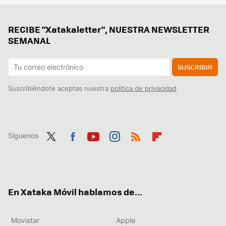
RECIBE "Xatakaletter", NUESTRA NEWSLETTER
SEMANAL
SUSCRIBIR
Suscribiéndote aceptas nuestra
política de privacidad
Síguenos
Twit
Fac
You
Inst
RSS
Flip
ter
ebo
tub
agr
boa
ok
e
am
rd
En Xataka Móvil hablamos de...
Movistar
Apple