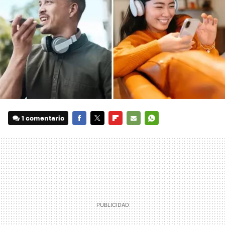
1 comentario
FACEBOOK
TWITTER
FLIPBOARD
E-
WHATSAPP
MAIL