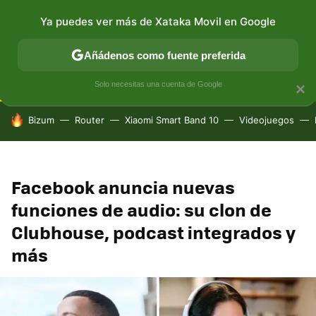
Ya puedes ver más de Xataka Movil en Google
CONECTIVIDAD
MÓVIL Y SOCIEDAD
APLICACIONES
Añádenos como fuente preferida
Solo necesitas una cuenta de Google
×
HOY SE HABLA DE
Bizum
Router
Xiaomi Smart Band 10
Videojuegos
Facebook anuncia nuevas
funciones de audio: su clon de
Clubhouse, podcast integrados y
más