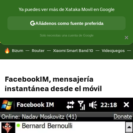
Ya puedes ver más de Xataka Movil en Google
CONECTIVIDAD
MÓVIL Y SOCIEDAD
APLICACIONES
COM
Añádenos como fuente preferida
Solo necesitas una cuenta de Google
×
HOY SE HABLA DE
Bizum
Router
Xiaomi Smart Band 10
Videojuegos
FacebookIM, mensajería
instantánea desde el móvil