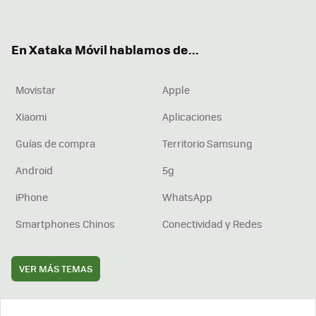
ter
ebo
tub
agr
boa
ok
e
am
rd
En Xataka Móvil hablamos de...
Movistar
Apple
Xiaomi
Aplicaciones
Guías de compra
Territorio Samsung
Android
5g
iPhone
WhatsApp
Smartphones Chinos
Conectividad y Redes
VER MÁS TEMAS