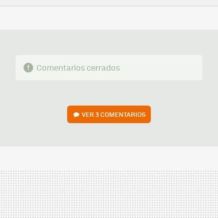
FACEBOOK
TWITTER
FLIPBOARD
E-
WHATSAPP
MAIL
Comentarios cerrados
VER
3 COMENTARIOS