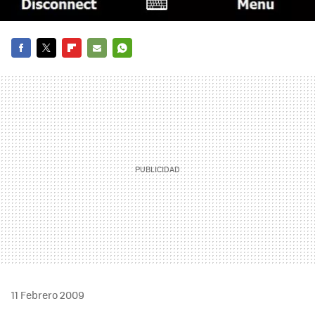
FACEBOOK
TWITTER
FLIPBOARD
E-
WHATSAPP
MAIL
11 Febrero 2009