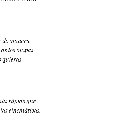
 y de manera
e de los mapas
o quieras
más rápido que
cias cinemáticas.