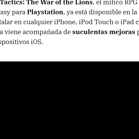
 Tactics: The War of the Lions
, el mítico
RPG
tasy para
Playstation
, ya está disponible en la
talar en cualquier iPhone, iPod Touch o iPad c
rga viene acompañada de
suculentas mejoras
p
spositivos iOS.