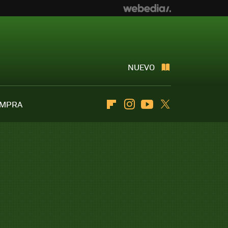
NUEVO
OMPRA
Flipboard
Instagram
Youtube
Twitter