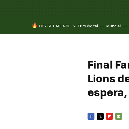
HOY SE HABLA DE
Euro digital
Mundial
Pixel 10a
Final Fa
Lions d
espera,
FACEBOOK
TWITTER
FLIPBOARD
E-