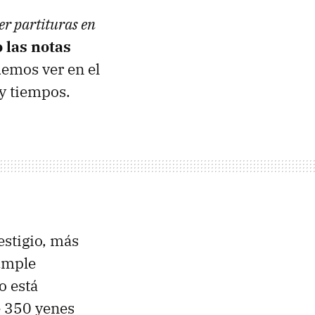
er partituras en
 las notas
emos ver en el
 y tiempos.
estigio, más
cumple
lo está
e 350 yenes