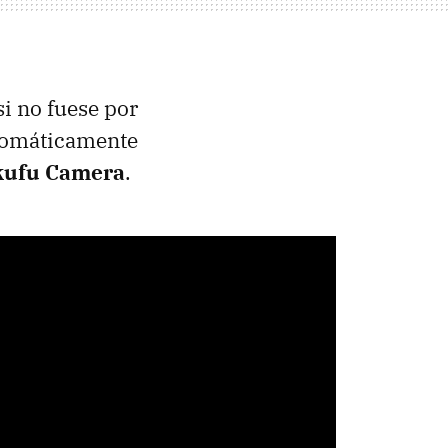
si no fuese por
utomáticamente
kufu Camera
.