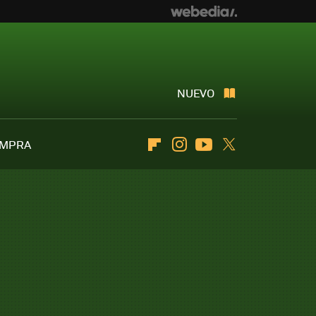
NUEVO
OMPRA
Flipboard
Instagram
Youtube
Twitter