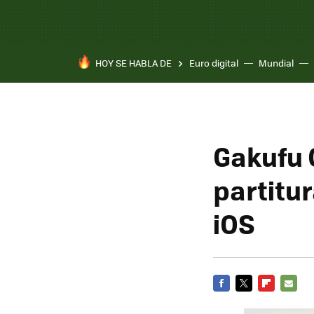
HOY SE HABLA DE
Euro digital
Mundial
Gakufu 
partitur
iOS
FACEBOOK
TWITTER
FLIPBOARD
E-