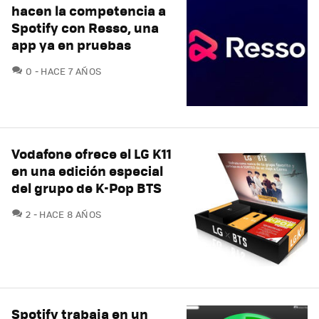
hacen la competencia a
Spotify con Resso, una
app ya en pruebas
COMENTARIOS
0
HACE 7 AÑOS
Vodafone ofrece el LG K11
en una edición especial
del grupo de K-Pop BTS
COMENTARIOS
2
HACE 8 AÑOS
Spotify trabaja en un