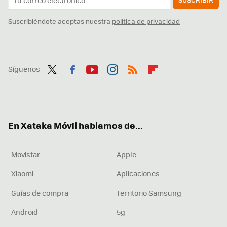
Suscribiéndote aceptas nuestra
política de privacidad
Síguenos
Twit
Fac
You
Inst
RSS
Flip
ter
ebo
tub
agr
boa
ok
e
am
rd
En Xataka Móvil hablamos de...
Movistar
Apple
Xiaomi
Aplicaciones
Guías de compra
Territorio Samsung
Android
5g