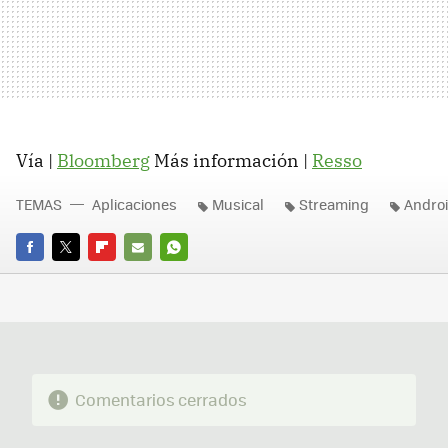
Vía |
Bloomberg
Más información |
Resso
TEMAS
Aplicaciones
Musical
Streaming
Andro
FACEBOOK
TWITTER
FLIPBOARD
E-
WHATSAPP
MAIL
Comentarios cerrados