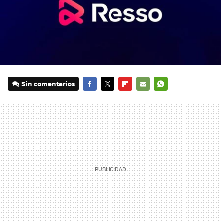
Sin comentarios
FACEBOOK
TWITTER
FLIPBOARD
E-
WHATSAPP
MAIL