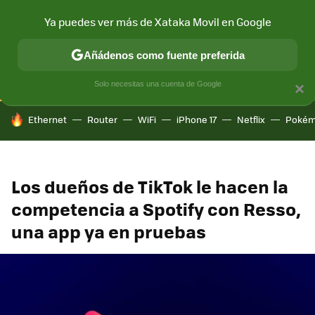
Ya puedes ver más de Xataka Movil en Google
CONECTIVIDAD
MÓVIL Y SOCIEDAD
APLICACIONES
COM
Añádenos como fuente preferida
Solo necesitas una cuenta de Google
×
HOY SE HABLA DE
Ethernet
Router
WiFi
iPhone 17
Netflix
Pokém
Los dueños de TikTok le hacen la
competencia a Spotify con Resso,
una app ya en pruebas