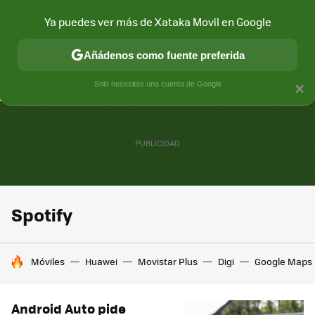
Ya puedes ver más de Xataka Movil en Google
CONECTIVIDAD
MÓVIL Y SOCIEDAD
APLICACIONES
COM
Añádenos como fuente preferida
Solo necesitas una cuenta de Google
×
Spotify
HOY SE HABLA DE
Móviles
Huawei
Movistar Plus
Digi
Google Maps
Android Auto pide