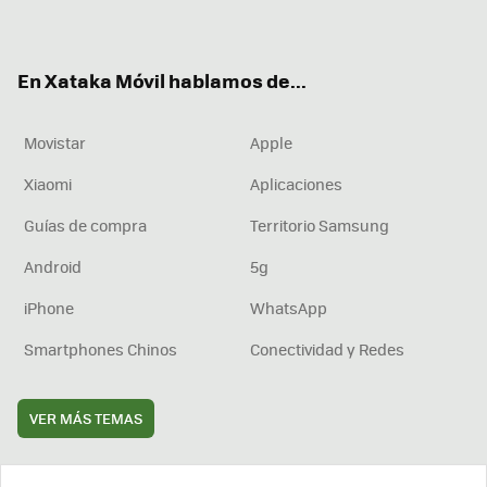
ter
ebo
tub
agr
boa
ok
e
am
rd
En Xataka Móvil hablamos de...
Movistar
Apple
Xiaomi
Aplicaciones
Guías de compra
Territorio Samsung
Android
5g
iPhone
WhatsApp
Smartphones Chinos
Conectividad y Redes
VER MÁS TEMAS