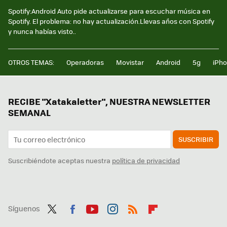
Spotify:Android Auto pide actualizarse para escuchar música en
Spotify. El problema: no hay actualización.Llevas años con Spotify
y nunca habías visto..
OTROS TEMAS:
Operadoras
Movistar
Android
5g
iPh
RECIBE "Xatakaletter", NUESTRA NEWSLETTER
SEMANAL
SUSCRIBIR
Suscribiéndote aceptas nuestra
política de privacidad
Síguenos
Twit
Fac
You
Inst
RSS
Flip