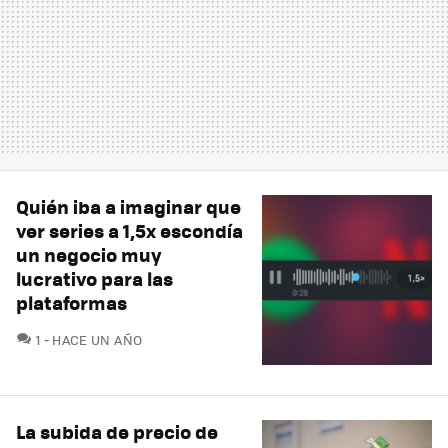
Quién iba a imaginar que
ver series a 1,5x escondía
un negocio muy
lucrativo para las
plataformas
COMENTARIOS
1
HACE UN AÑO
La subida de precio de