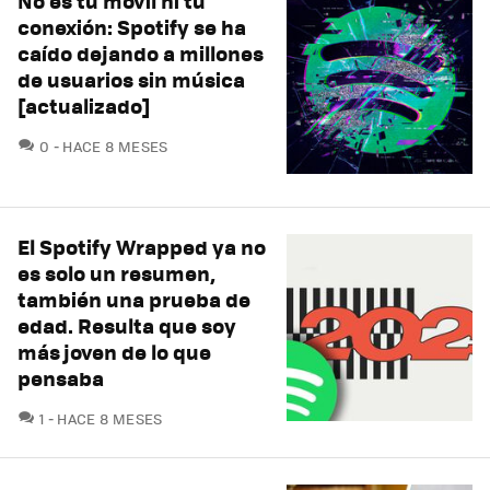
No es tu móvil ni tu
conexión: Spotify se ha
caído dejando a millones
de usuarios sin música
[actualizado]
COMENTARIOS
0
HACE 8 MESES
El Spotify Wrapped ya no
es solo un resumen,
también una prueba de
edad. Resulta que soy
más joven de lo que
pensaba
COMENTARIOS
1
HACE 8 MESES