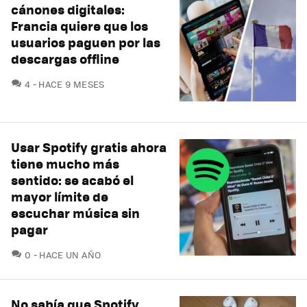
cánones digitales:
Francia quiere que los
usuarios paguen por las
descargas offline
COMENTARIOS
4
HACE 9 MESES
Usar Spotify gratis ahora
tiene mucho más
sentido: se acabó el
mayor límite de
escuchar música sin
pagar
COMENTARIOS
0
HACE UN AÑO
No sabía que Spotify