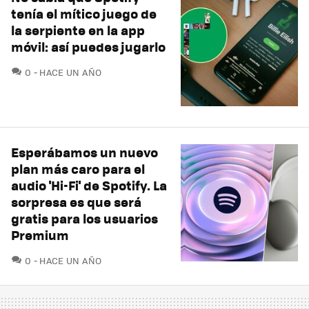
tenía el mítico juego de
la serpiente en la app
móvil: así puedes jugarlo
COMENTARIOS
0
HACE UN AÑO
Esperábamos un nuevo
plan más caro para el
audio 'Hi-Fi' de Spotify. La
sorpresa es que será
gratis para los usuarios
Premium
COMENTARIOS
0
HACE UN AÑO