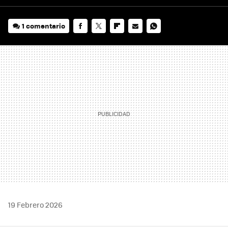
1 comentario
FACEBOOK
TWITTER
FLIPBOARD
E-
WHATSAPP
MAIL
19 Febrero 2026