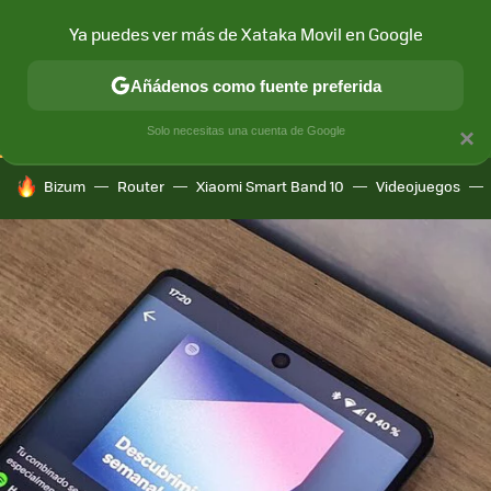
Ya puedes ver más de Xataka Movil en Google
CONECTIVIDAD
MÓVIL Y SOCIEDAD
APLICACIONES
COM
Añádenos como fuente preferida
Solo necesitas una cuenta de Google
×
HOY SE HABLA DE
Bizum
Router
Xiaomi Smart Band 10
Videojuegos