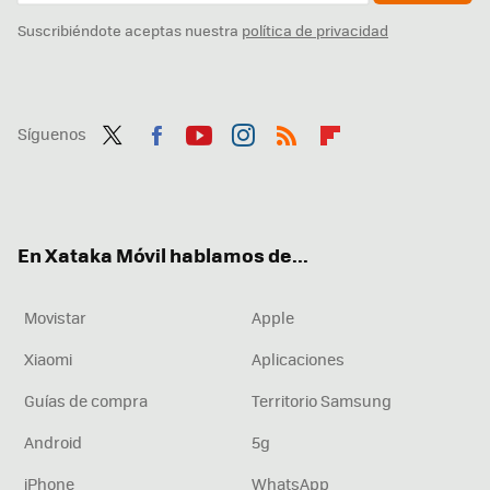
Suscribiéndote aceptas nuestra
política de privacidad
Síguenos
Twit
Fac
You
Inst
RSS
Flip
ter
ebo
tub
agr
boa
ok
e
am
rd
En Xataka Móvil hablamos de...
Movistar
Apple
Xiaomi
Aplicaciones
Guías de compra
Territorio Samsung
Android
5g
iPhone
WhatsApp