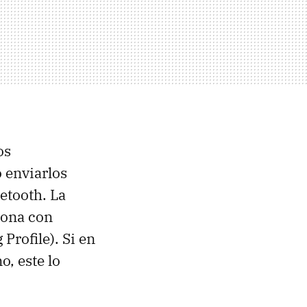
os
 enviarlos
etooth. La
iona con
 Profile). Si en
o, este lo