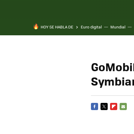
HOY SE HABLA DE
Euro digital
Mundial
GoMobiP
Symbia
FACEBOOK
TWITTER
FLIPBOARD
E-
MAIL