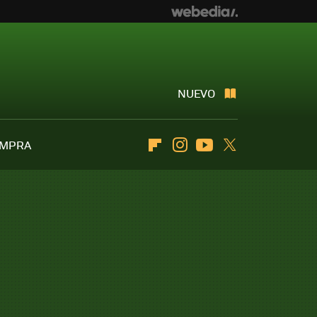
NUEVO
OMPRA
Flipboard
Instagram
Youtube
Twitter