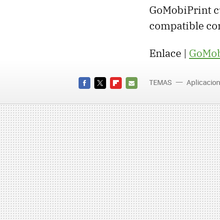
GoMobiPrint cu
compatible con
Enlace |
GoMob
TEMAS
Aplicacio
FACEBOOK
TWITTER
FLIPBOARD
E-
MAIL