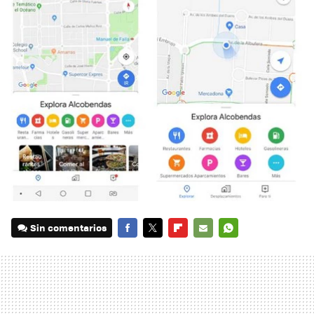
Sin comentarios
FACEBOOK
TWITTER
FLIPBOARD
E-
WHATSAPP
MAIL