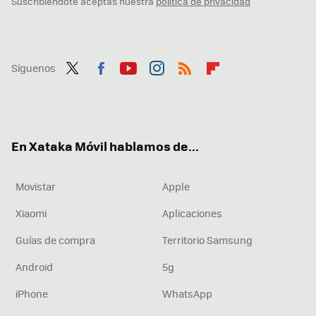
Suscribiéndote aceptas nuestra
política de privacidad
Síguenos
Twit
Fac
You
Inst
RSS
Flip
ter
ebo
tub
agr
boa
ok
e
am
rd
En Xataka Móvil hablamos de...
Movistar
Apple
Xiaomi
Aplicaciones
Guías de compra
Territorio Samsung
Android
5g
iPhone
WhatsApp