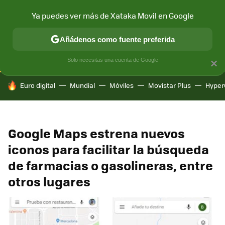
Ya puedes ver más de Xataka Movil en Google
CONECTIVIDAD
MÓVIL Y SOCIEDAD
APLICACIONES
COM
Añádenos como fuente preferida
Solo necesitas una cuenta de Google
×
HOY SE HABLA DE
Euro digital
Mundial
Móviles
Movistar Plus
Hyper
Google Maps estrena nuevos
iconos para facilitar la búsqueda
de farmacias o gasolineras, entre
otros lugares