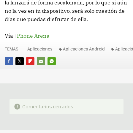
la lanzará de forma escalonada, por lo que si aún
no la ves en tu dispositivo, será solo cuestión de
días que puedas disfrutar de ella.
Vía |
Phone Arena
TEMAS
Aplicaciones
Aplicaciones Android
Aplicaci
FACEBOOK
TWITTER
FLIPBOARD
E-
WHATSAPP
MAIL
Comentarios cerrados