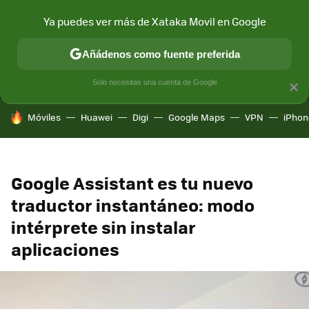
Ya puedes ver más de Xataka Movil en Google
MENÚ
NUEVO
Añádenos como fuente preferida
CONECTIVIDAD
MÓVIL Y SOCIEDAD
APLICACIONES
COM
Solo necesitas una cuenta de Google
×
HOY SE HABLA DE
Móviles
Huawei
Digi
Google Maps
VPN
iPhon
Google Assistant es tu nuevo
traductor instantáneo: modo
intérprete sin instalar
aplicaciones