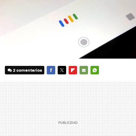
2 comentarios
FACEBOOK
TWITTER
FLIPBOARD
E-
WHATSAPP
MAIL