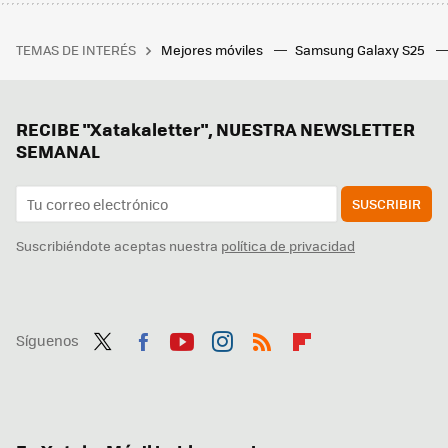
TEMAS DE INTERÉS
Mejores móviles
Samsung Galaxy S25
RECIBE "Xatakaletter", NUESTRA NEWSLETTER
SEMANAL
SUSCRIBIR
Suscribiéndote aceptas nuestra
política de privacidad
Síguenos
Twit
Fac
You
Inst
RSS
Flip
ter
ebo
tub
agr
boa
ok
e
am
rd