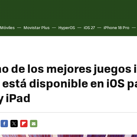
Móviles
Movistar Plus
HyperOS
iOS 27
iPhone 18 Pro
no de los mejores juegos 
 está disponible en iOS p
y iPad
FACEBOOK
TWITTER
FLIPBOARD
E-