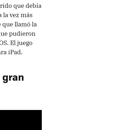
orido que debía
a la vez más
e
que llamó la
 que pudieron
OS. El juego
ra iPad.
a gran