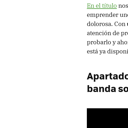
En el título
nos
emprender uno 
dolorosa. Con
atención de pr
probarlo y aho
está ya dispon
Apartado
banda s