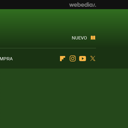
NUEVO
OMPRA
Flipboard
Instagram
Youtube
Twitter