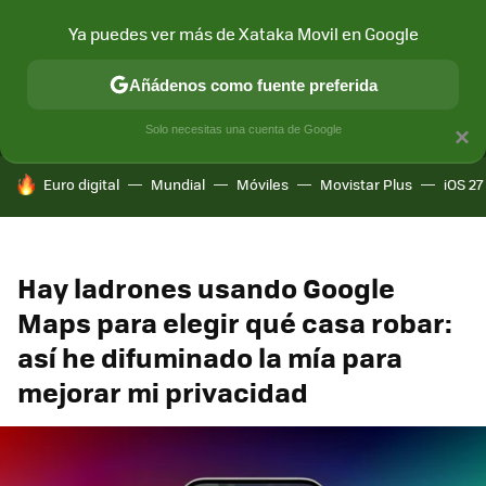
Ya puedes ver más de Xataka Movil en Google
MENÚ
NUEVO
Añádenos como fuente preferida
CONECTIVIDAD
MÓVIL Y SOCIEDAD
APLICACIONES
COM
Solo necesitas una cuenta de Google
×
HOY SE HABLA DE
Euro digital
Mundial
Móviles
Movistar Plus
iOS 27
Hay ladrones usando Google
Maps para elegir qué casa robar:
así he difuminado la mía para
mejorar mi privacidad