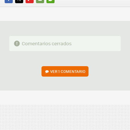
FACEBOOK
TWITTER
FLIPBOARD
E-
WHATSAPP
MAIL
Comentarios cerrados
VER
1 COMENTARIO