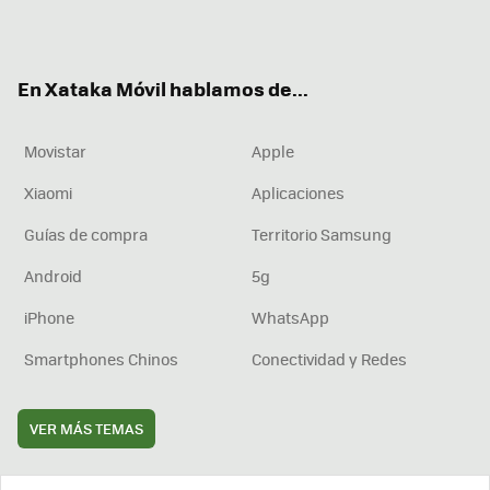
ter
ebo
tub
agr
boa
ok
e
am
rd
En Xataka Móvil hablamos de...
Movistar
Apple
Xiaomi
Aplicaciones
Guías de compra
Territorio Samsung
Android
5g
iPhone
WhatsApp
Smartphones Chinos
Conectividad y Redes
VER MÁS TEMAS