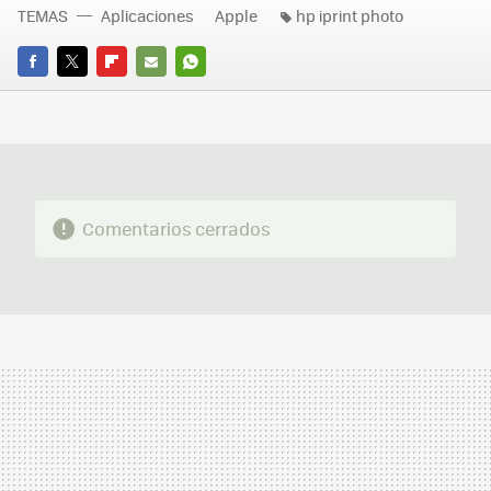
TEMAS
Aplicaciones
Apple
hp iprint photo
FACEBOOK
TWITTER
FLIPBOARD
E-
WHATSAPP
MAIL
Comentarios cerrados