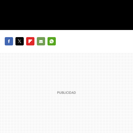
FACEBOOK
TWITTER
FLIPBOARD
E-
WHATSAPP
MAIL