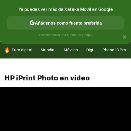
Ya puedes ver más de Xataka Movil en Google
CONECTIVIDAD
MÓVIL Y SOCIEDAD
APLICACIONES
COM
Añádenos como fuente preferida
Solo necesitas una cuenta de Google
×
HOY SE HABLA DE
Euro digital
Mundial
Móviles
Digi
iPhone 18 Pro
HP iPrint Photo en vídeo