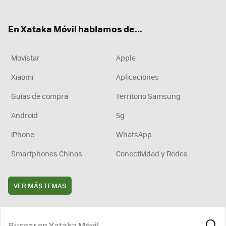
ter
ebo
tub
agr
boa
ok
e
am
rd
En Xataka Móvil hablamos de...
Movistar
Apple
Xiaomi
Aplicaciones
Guías de compra
Territorio Samsung
Android
5g
iPhone
WhatsApp
Smartphones Chinos
Conectividad y Redes
VER MÁS TEMAS