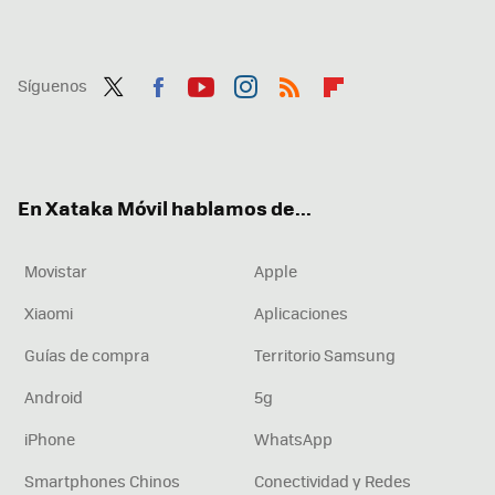
Síguenos
Twit
Fac
You
Inst
RSS
Flip
ter
ebo
tub
agr
boa
ok
e
am
rd
En Xataka Móvil hablamos de...
Movistar
Apple
Xiaomi
Aplicaciones
Guías de compra
Territorio Samsung
Android
5g
iPhone
WhatsApp
Smartphones Chinos
Conectividad y Redes