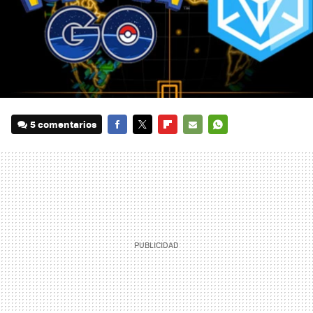
5 comentarios
FACEBOOK
TWITTER
FLIPBOARD
E-
WHATSAPP
MAIL