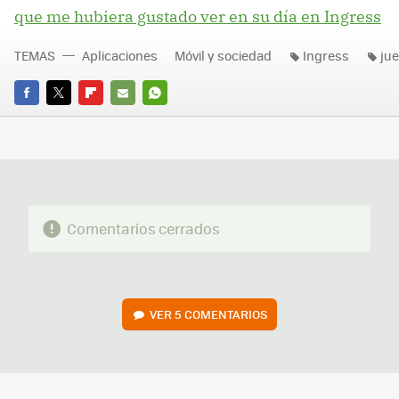
que me hubiera gustado ver en su día en Ingress
TEMAS
Aplicaciones
Móvil y sociedad
Ingress
ju
FACEBOOK
TWITTER
FLIPBOARD
E-
WHATSAPP
MAIL
Comentarios cerrados
VER
5 COMENTARIOS