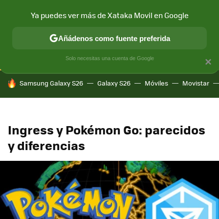
Ya puedes ver más de Xataka Movil en Google
CONECTIVIDAD
MÓVIL Y SOCIEDAD
APLICACIONES
COM
Añádenos como fuente preferida
Solo necesitas una cuenta de Google
×
HOY SE HABLA DE
Samsung Galaxy S26
Galaxy S26
Móviles
Movistar
Ingress y Pokémon Go: parecidos
y diferencias