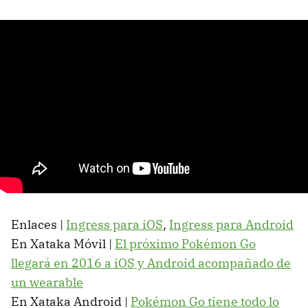
Enlaces |
Ingress para iOS
,
Ingress para Android
En Xataka Móvil |
El próximo Pokémon Go
llegará en 2016 a iOS y Android acompañado de
un wearable
En Xataka Android |
Pokémon Go tiene todo lo