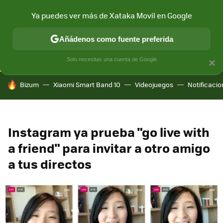
Ya puedes ver más de Xataka Movil en Google
CONECTIVIDAD
MÓVIL Y SOCIEDAD
APLICACIONES
COM
Añádenos como fuente preferida
Solo necesitas una cuenta de Google
×
HOY SE HABLA DE
Bizum
Xiaomi Smart Band 10
Videojuegos
Notificaci
Instagram ya prueba "go live with
a friend" para invitar a otro amigo
a tus directos