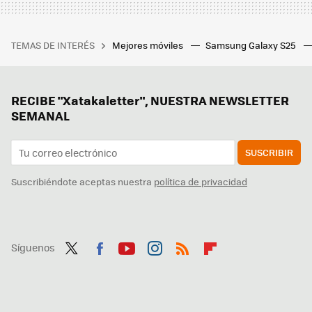
TEMAS DE INTERÉS
Mejores móviles
Samsung Galaxy S25
RECIBE "Xatakaletter", NUESTRA NEWSLETTER
SEMANAL
SUSCRIBIR
Suscribiéndote aceptas nuestra
política de privacidad
Síguenos
Twit
Fac
You
Inst
RSS
Flip
ter
ebo
tub
agr
boa