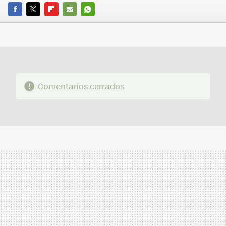
FACEBOOK
TWITTER
FLIPBOARD
E-
WHATSAPP
MAIL
Comentarios cerrados