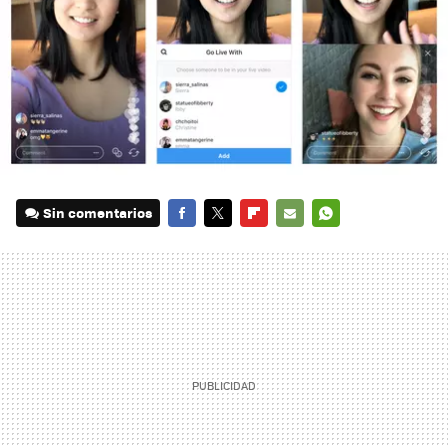
Sin comentarios
FACEBOOK
TWITTER
FLIPBOARD
E-
WHATSAPP
MAIL