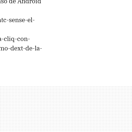
aso de Android
tc-sense-el-
-cliq-con-
mo-dext-de-la-