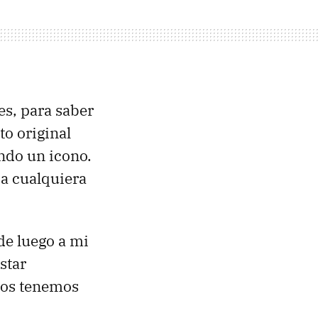
res, para saber
to original
ando un icono.
 a cualquiera
de luego a mi
star
nos tenemos