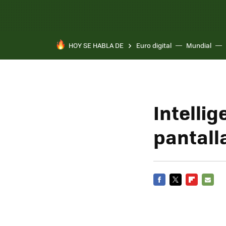
HOY SE HABLA DE
Euro digital
Mundial
Intelli
pantalla
FACEBOOK
TWITTER
FLIPBOARD
E-
MAIL