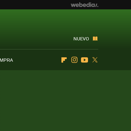
NUEVO
OMPRA
Flipboard
Instagram
Youtube
Twitter