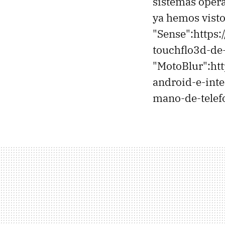
sistemas opera
ya hemos vist
"Sense":https
touchflo3d-de-
"MotoBlur":ht
android-e-int
mano-de-telefo