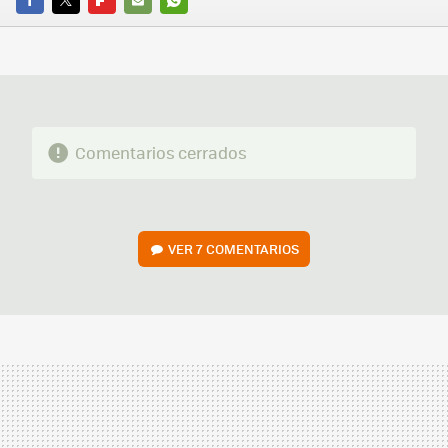
FACEBOOK
TWITTER
FLIPBOARD
E-
WHATSAPP
MAIL
Comentarios cerrados
VER
7 COMENTARIOS