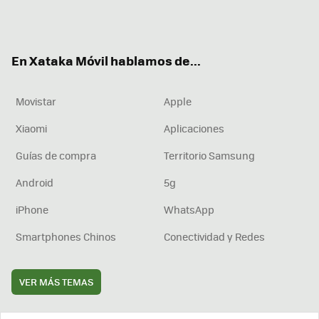
Twit
Fac
You
Inst
RSS
Flip
ter
ebo
tub
agr
boa
ok
e
am
rd
En Xataka Móvil hablamos de...
Movistar
Apple
Xiaomi
Aplicaciones
Guías de compra
Territorio Samsung
Android
5g
iPhone
WhatsApp
Smartphones Chinos
Conectividad y Redes
VER MÁS TEMAS