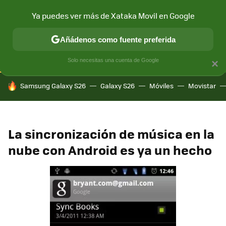
Ya puedes ver más de Xataka Movil en Google
CONECTIVIDAD
MÓVIL Y SOCIEDAD
APLICACIONES
COM
Añádenos como fuente preferida
Solo necesitas una cuenta de Google
×
HOY SE HABLA DE
Samsung Galaxy S26
Galaxy S26
Móviles
Movistar
La sincronización de música en la
nube con Android es ya un hecho