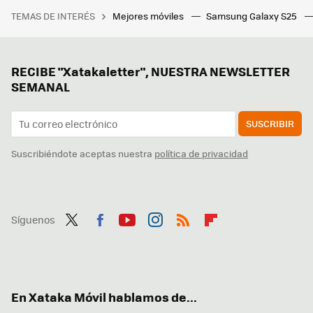
TEMAS DE INTERÉS
Mejores móviles
Samsung Galaxy S25
RECIBE "Xatakaletter", NUESTRA NEWSLETTER
SEMANAL
SUSCRIBIR
Suscribiéndote aceptas nuestra
política de privacidad
Síguenos
Twit
Fac
You
Inst
RSS
Flip
ter
ebo
tub
agr
boa
ok
e
am
rd
En Xataka Móvil hablamos de...