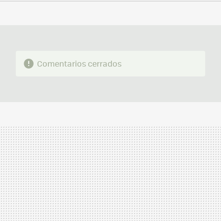
FACEBOOK
TWITTER
FLIPBOARD
E-
WHATSAPP
MAIL
Comentarios cerrados