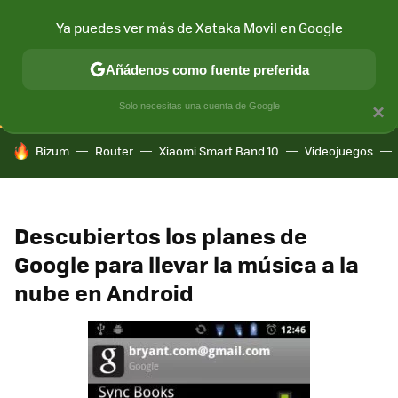
Ya puedes ver más de Xataka Movil en Google
CONECTIVIDAD
MÓVIL Y SOCIEDAD
APLICACIONES
COM
Añádenos como fuente preferida
Solo necesitas una cuenta de Google
×
HOY SE HABLA DE
Bizum
Router
Xiaomi Smart Band 10
Videojuegos
Descubiertos los planes de
Google para llevar la música a la
nube en Android