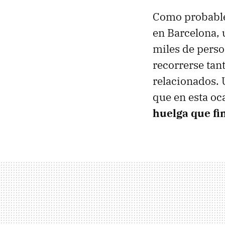
Como probable
en Barcelona, 
miles de perso
recorrerse tan
relacionados. U
que en esta o
huelga que fi