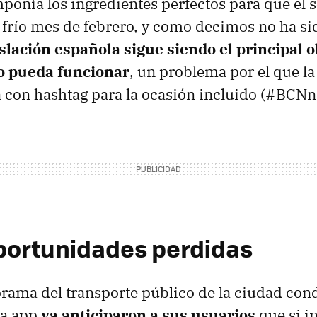
ponía los ingredientes perfectos para que el s
l frío mes de febrero, y como decimos no ha sid
islación española sigue siendo el principal 
io pueda funcionar
, un problema por el que la
a con hashtag para la ocasión incluido (#BCN
portunidades perdidas
rama del transporte público de la ciudad cond
la app
ya anticiparon a sus usuarios
que si i