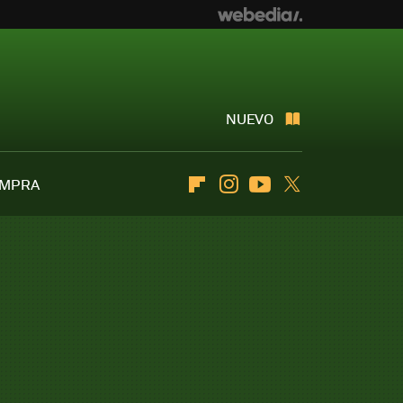
NUEVO
OMPRA
Flipboard
Instagram
Youtube
Twitter