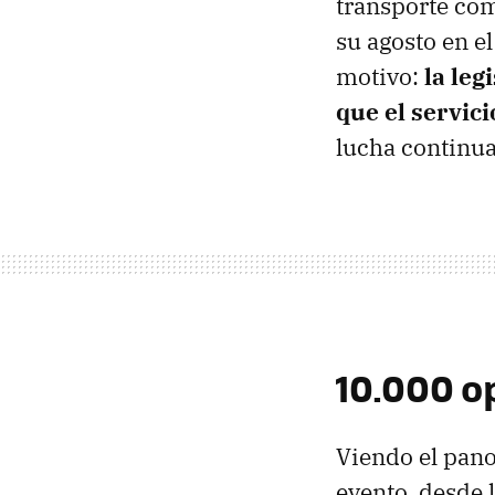
transporte com
su agosto en e
motivo:
la leg
que el servic
lucha continu
10.000 o
Viendo el pano
evento, desde 