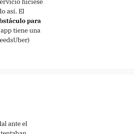
ervicio hiciese
o así. El
obstáculo para
 app tiene una
needsUber)
al ante el
ntentaban