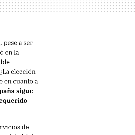
, pese a ser
ó en la
able
 ¿La elección
e en cuanto a
paña sigue
requerido
ervicios de