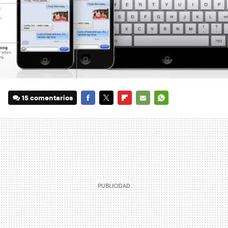
15 comentarios
FACEBOOK
TWITTER
FLIPBOARD
E-
WHATSAPP
MAIL