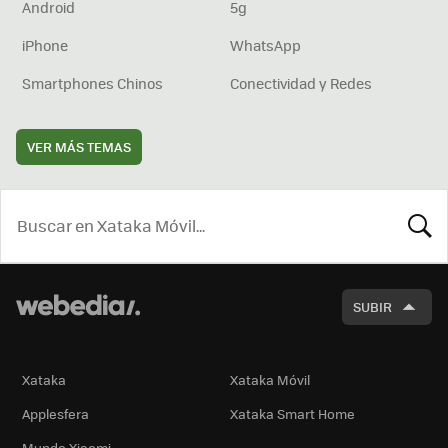
Android
5g
iPhone
WhatsApp
Smartphones Chinos
Conectividad y Redes
VER MÁS TEMAS
BUSCA
SUBIR
Xataka
Xataka Móvil
Applesfera
Xataka Smart Home
Mundo Xiaomi