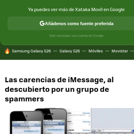
Ya puedes ver más de Xataka Movil en Google
MENÚ
NUEVO
Añádenos como fuente preferida
CONECTIVIDAD
MÓVIL Y SOCIEDAD
APLICACIONES
COM
Solo necesitas una cuenta de Google
HOY SE HABLA DE
Samsung Galaxy S26
Galaxy S26
Móviles
Movistar
Las carencias de iMessage, al
descubierto por un grupo de
spammers