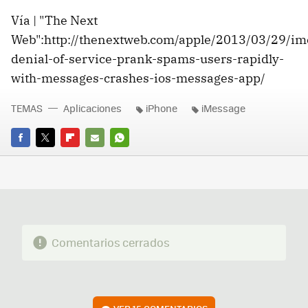
Vía | "The Next
Web":http://thenextweb.com/apple/2013/03/29/im
denial-of-service-prank-spams-users-rapidly-
with-messages-crashes-ios-messages-app/
TEMAS
Aplicaciones
iPhone
iMessage
FACEBOOK
TWITTER
FLIPBOARD
E-
WHATSAPP
MAIL
Comentarios cerrados