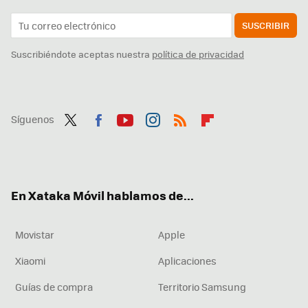
SUSCRIBIR
Suscribiéndote aceptas nuestra
política de privacidad
Síguenos
Twit
Fac
You
Inst
RSS
Flip
ter
ebo
tub
agr
boa
ok
e
am
rd
En Xataka Móvil hablamos de...
Movistar
Apple
Xiaomi
Aplicaciones
Guías de compra
Territorio Samsung