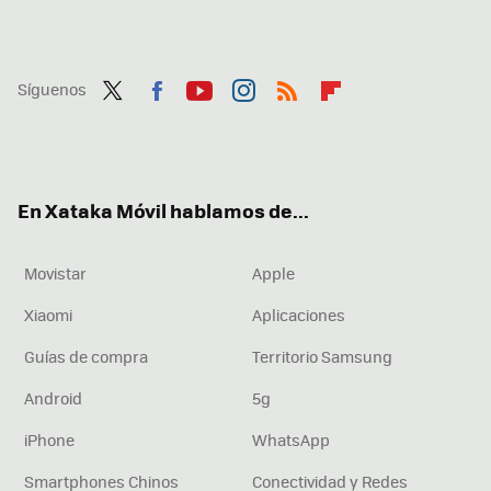
Síguenos
Twit
Fac
You
Inst
RSS
Flip
ter
ebo
tub
agr
boa
ok
e
am
rd
En Xataka Móvil hablamos de...
Movistar
Apple
Xiaomi
Aplicaciones
Guías de compra
Territorio Samsung
Android
5g
iPhone
WhatsApp
Smartphones Chinos
Conectividad y Redes