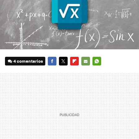
4 comentarios
FACEBOOK
TWITTER
FLIPBOARD
E-
WHATSAPP
MAIL