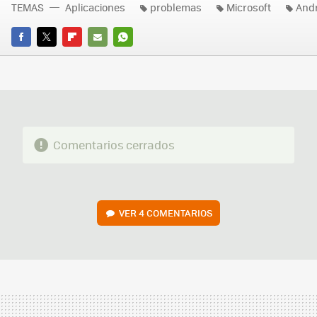
TEMAS
Aplicaciones
problemas
Microsoft
And
FACEBOOK
TWITTER
FLIPBOARD
E-
WHATSAPP
MAIL
Comentarios cerrados
VER
4 COMENTARIOS