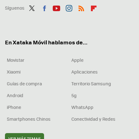
Síguenos
Twit
Fac
You
Inst
RSS
Flip
ter
ebo
tub
agr
boa
ok
e
am
rd
En Xataka Móvil hablamos de...
Movistar
Apple
Xiaomi
Aplicaciones
Guías de compra
Territorio Samsung
Android
5g
iPhone
WhatsApp
Smartphones Chinos
Conectividad y Redes
VER MÁS TEMAS