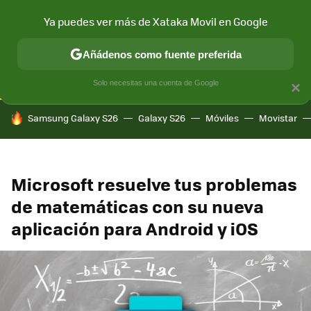
Ya puedes ver más de Xataka Movil en Google
CONECTIVIDAD
MÓVIL Y SOCIEDAD
APLICACIONES
COM
Añádenos como fuente preferida
Solo necesitas una cuenta de Google
×
HOY SE HABLA DE
Samsung Galaxy S26
Galaxy S26
Móviles
Movistar
Microsoft resuelve tus problemas
de matemáticas con su nueva
aplicación para Android y iOS