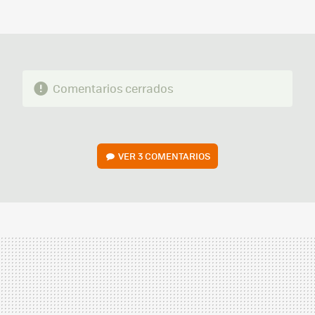
FACEBOOK
TWITTER
FLIPBOARD
E-
WHATSAPP
MAIL
Comentarios cerrados
VER
3 COMENTARIOS