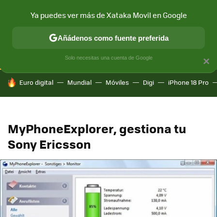
Ya puedes ver más de Xataka Movil en Google
CONECTIVIDAD
MÓVIL Y SOCIEDAD
APLICACIONES
COM
Añádenos como fuente preferida
Solo necesitas una cuenta de Google
×
HOY SE HABLA DE
Euro digital
Mundial
Móviles
Digi
iPhone 18 Pro
MyPhoneExplorer, gestiona tu
Sony Ericsson