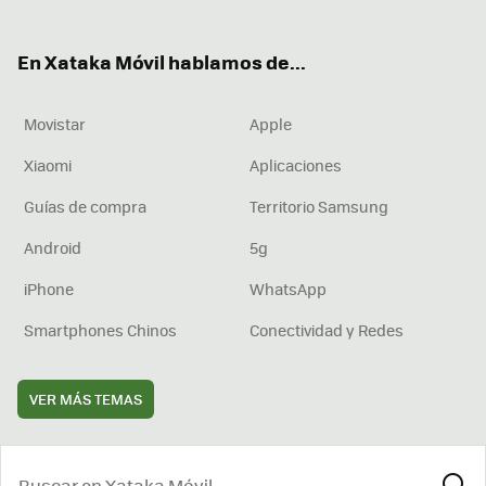
ter
ebo
tub
agr
boa
ok
e
am
rd
En Xataka Móvil hablamos de...
Movistar
Apple
Xiaomi
Aplicaciones
Guías de compra
Territorio Samsung
Android
5g
iPhone
WhatsApp
Smartphones Chinos
Conectividad y Redes
VER MÁS TEMAS