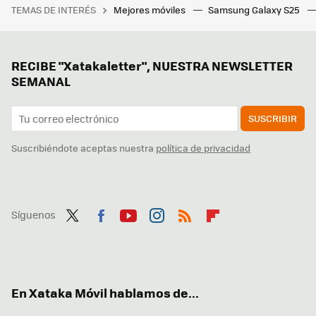
TEMAS DE INTERÉS
Mejores móviles
Samsung Galaxy S25
RECIBE "Xatakaletter", NUESTRA NEWSLETTER
SEMANAL
SUSCRIBIR
Suscribiéndote aceptas nuestra
política de privacidad
Síguenos
Twit
Fac
You
Inst
RSS
Flip
ter
ebo
tub
agr
boa
ok
e
am
rd
En Xataka Móvil hablamos de...