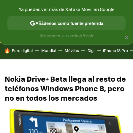
Ya puedes ver más de Xataka Movil en Google
CONECTIVIDAD
MÓVIL Y SOCIEDAD
APLICACIONES
COM
Añádenos como fuente preferida
Solo necesitas una cuenta de Google
×
HOY SE HABLA DE
Euro digital
Mundial
Móviles
Digi
iPhone 18 Pro
Nokia Drive+ Beta llega al resto de
teléfonos Windows Phone 8, pero
no en todos los mercados