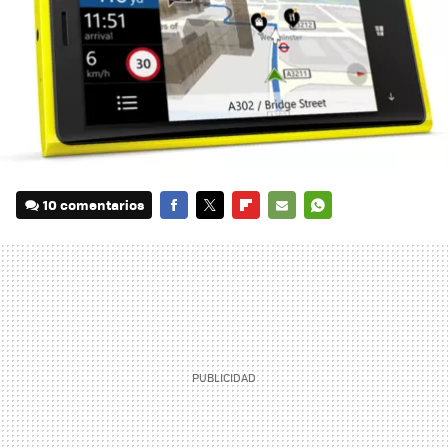
10 comentarios
FACEBOOK
TWITTER
FLIPBOARD
E-
WHATSAPP
MAIL