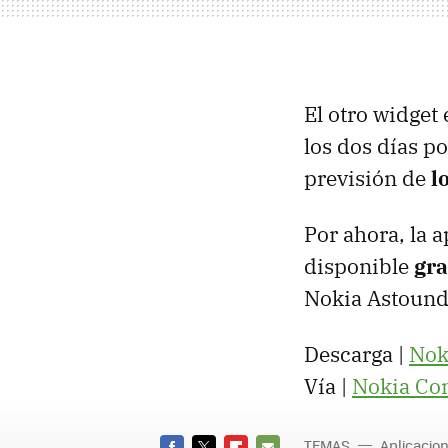
El otro widget 
los dos días po
previsión de
l
Por ahora, la 
disponible
gr
Nokia Astound,
Descarga |
Nok
Vía |
Nokia Co
TEMAS
Aplicacio