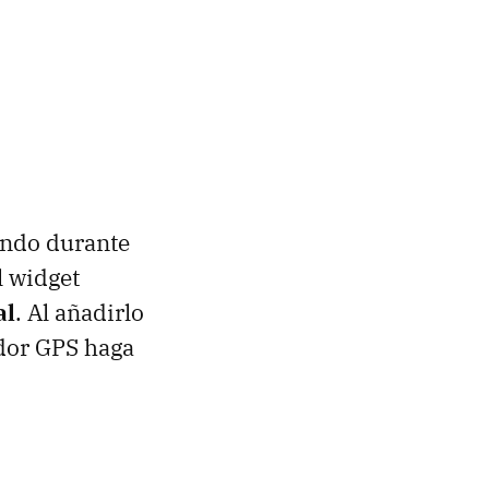
ando durante
l widget
al
. Al añadirlo
ador
GPS
haga