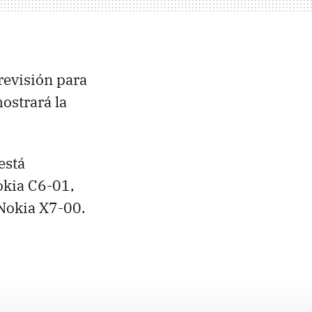
revisión para
mostrará la
está
okia C6-01,
 Nokia X7-00.