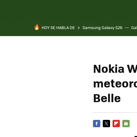
HOY SE HABLA DE
Samsung Galaxy S26
Ga
Nokia W
meteoro
Belle
FACEBOOK
TWITTER
FLIPBOARD
E-