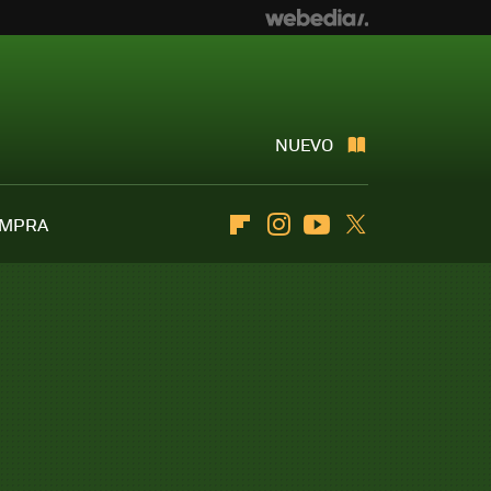
NUEVO
OMPRA
Flipboard
Instagram
Youtube
Twitter