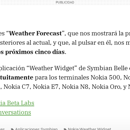
es “
Weather Forecast
”, que nos mostrará la p
steriores al actual, y que, al pulsar en él, nos 
os próximos cinco días
.
aplicación “Weather Widget” de Symbian Belle 
atuitamente
para los terminales Nokia 500, N
 Nokia C7, Nokia E7, Nokia N8, Nokia Oro, y
ia Beta Labs
nversations
nes
Aplicaciones Symbian
Nokia Weather Widget