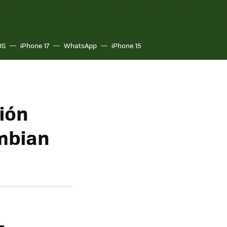
OS
iPhone 17
WhatsApp
iPhone 15
ión
ymbian