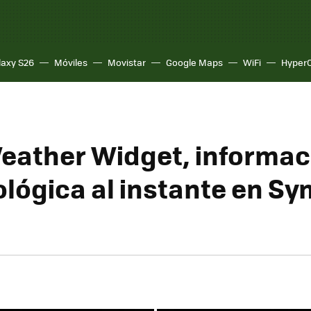
laxy S26
Móviles
Movistar
Google Maps
WiFi
Hyper
eather Widget, informac
lógica al instante en S