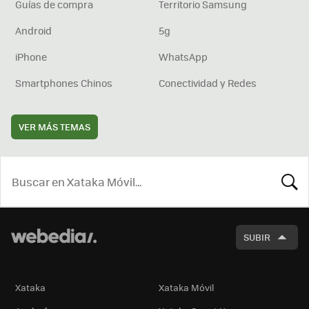
Guías de compra
Territorio Samsung
Android
5g
iPhone
WhatsApp
Smartphones Chinos
Conectividad y Redes
VER MÁS TEMAS
BUSCA
SUBIR
Xataka
Xataka Móvil