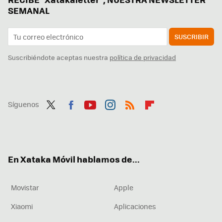
SEMANAL
SUSCRIBIR
Suscribiéndote aceptas nuestra
política de privacidad
Síguenos
Twit
Fac
You
Inst
RSS
Flip
ter
ebo
tub
agr
boa
ok
e
am
rd
En Xataka Móvil hablamos de...
Movistar
Apple
Xiaomi
Aplicaciones