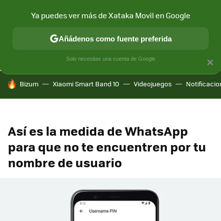
Ya puedes ver más de Xataka Movil en Google
CONECTIVIDAD
MÓVIL Y SOCIEDAD
APLICACIONES
COM
Añádenos como fuente preferida
Solo necesitas una cuenta de Google
×
HOY SE HABLA DE
Bizum
Xiaomi Smart Band 10
Videojuegos
Notificaci
Así es la medida de WhatsApp
para que no te encuentren por tu
nombre de usuario